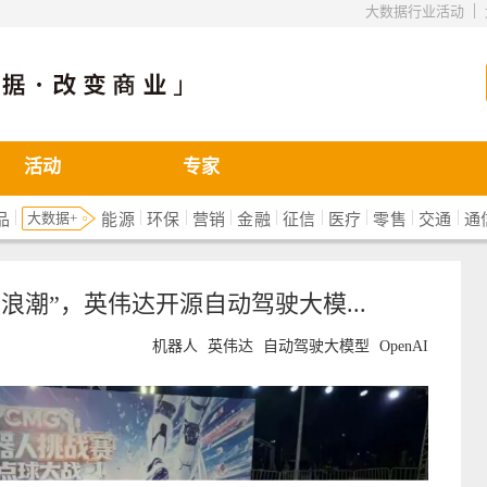
|
大数据行业活动
活动
专家
|
|
|
|
|
|
|
|
|
大数据+
品
能源
环保
营销
金融
征信
医疗
零售
交通
通
浪潮”，英伟达开源自动驾驶大模...
机器人
英伟达
自动驾驶大模型
OpenAI