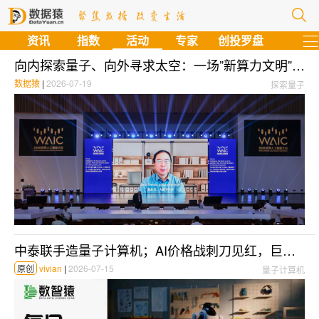
资讯
指数
活动
专家
创投罗盘
向内探索量子、向外寻求太空：一场”新算力文明”的起点对话
数据猿
|
2026-07-19
探索量子
中泰联手造量子计算机；AI价格战刺刀见红，巨头万亿美元豪赌引官方预警；A股“AI链”业绩狂飙1700% | 每日大事件
原创
vivian
|
2026-07-15
量子计算机