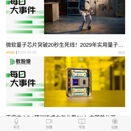
微软量子芯片突破20秒生死线！2029年实用量子计算机定档，英伟达/OpenAI联手掀AI硬件革命 | 每日大事件
vivian
|
2026-06-03
微软
百度文心5.1预训练成本仅业界6%！中国首台双核原子量子计算机问世，SpaceX豪掷550亿美元造AI芯片 | 每日大事件
Vivian
|
2026-05-09
百度文心5.1
专访
快播
学堂
招聘