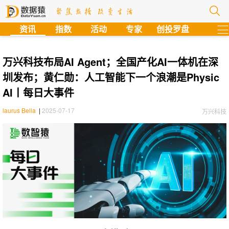
?
资讯
指数
活动
专家
创投罗盘
万兴科技布局AI Agent；全国产化AI一体机在深
圳发布；黄仁勋：人工智能下一个浪潮是Physic
AI丨每日大事件
laurus Bella
|
2025-07-17
万兴科技