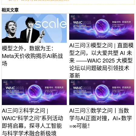
相关文章
AI三问③模型之问 | 直面模
模型之外，数据为王：
型之问，以大爱共塑 AI 未
Meta天价收购揭示AI新战
来 ——WAIC 2025 大模型
场
论坛以问题破局引领技术
革新
AI三问②科学之问 |
AI三问①数学之问丨当数
WAIC“科学之问”系列活动
学与AI正面对撞，AI×数学
即将启幕，探寻人工智能
=∞可能！
与科学学术融合新极境