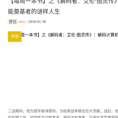
【每周一本书】之《解码者：艾伦·图灵传
能奠基者的谜样人生
原创
abby
|
2018-01-30
书单
二战期间，他为盟军破译密码，为结束战争做出巨大贡献。战后，
的前期工作。因同性恋问题事发，被迫注射激素，后来吃毒苹果而死