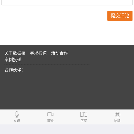
关于数据猿
寻求报道
活动合作
案例投递
合作伙伴：
专访
快播
学堂
招聘
数据猿 版权所有 DataYuan.cn 京ICP备14026010号-2