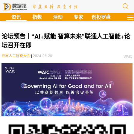
?
资讯
指数
活动
专家
创投罗盘
论坛预告｜“AI+赋能 智算未来”联通人工智能+论
坛召开在即
世界人工智能大会
|
2024-06-26
WAIC