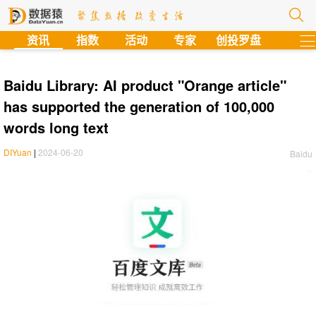
?
资讯
指数
活动
专家
创投罗盘
Baidu Library: AI product "Orange article"
has supported the generation of 100,000
words long text
DIYuan
|
2024-06-20
Baidu