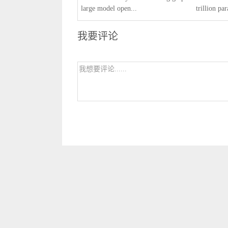
large model open...
trillion par
我要评论