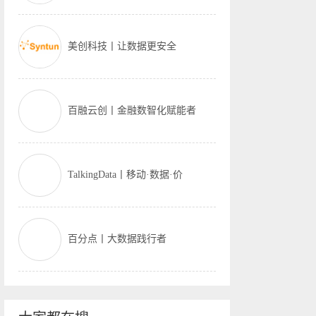
美创科技丨让数据更安全
百融云创丨金融数智化赋能者
TalkingData丨移动·数据·价
百分点丨大数据践行者