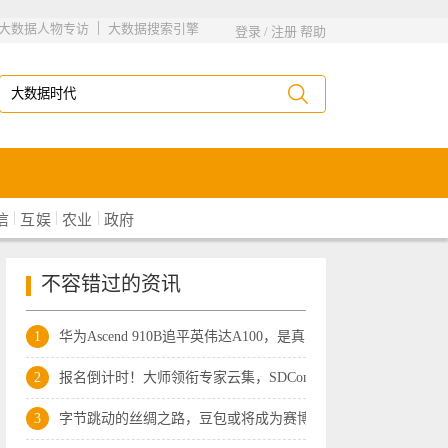
|
大数据人物专访
大数据搜索引擎
登录
/
注册
帮助
|
|
|
信
互娱
农业
政府
不容错过的资讯
1
华为Ascend 910B追平英伟达A100，是真的
2
报名倒计时！大师领衔专家云集，SDCon 2
3
字节跳动的丝绸之路，豆包或将成为赛博“