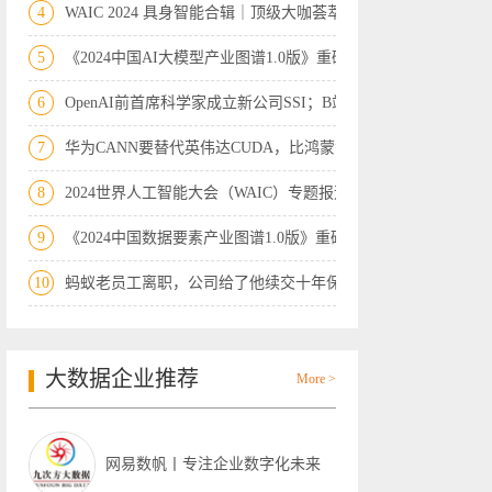
4
WAIC 2024 具身智能合辑｜顶级大咖荟萃
5
《2024中国AI大模型产业图谱1.0版》重磅
6
OpenAI前首席科学家成立新公司SSI；B站开
7
华为CANN要替代英伟达CUDA，比鸿蒙替代安
8
2024世界人工智能大会（WAIC）专题报道—
9
《2024中国数据要素产业图谱1.0版》重磅
10
蚂蚁老员工离职，公司给了他续交十年保险
大数据企业推荐
More >
网易数帆丨专注企业数字化未来