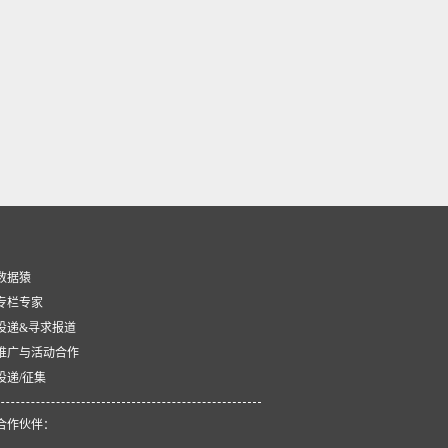
数据猿
专栏专家
投递&寻求报道
推广与活动合作
投递/征集
合作伙伴：