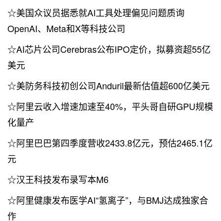
☆美国众议员据悉就AI工具处理偏见问题质询
OpenAI、Meta和X等科技公司
☆AI芯片公司Cerebras公布IPO定价，拟募资超55亿
美元
☆美防务科技初创公司Anduril最新估值超600亿美元
☆阿里云收入增速加速至40%，平头哥自研GPU规模
化量产
☆阿里巴巴第四季度营收2433.8亿元，预估2465.1亿
元
☆汉王科技发布录写本M6
☆阿里健康发布医学AI“氢离子”，与BMJ达成独家合
作