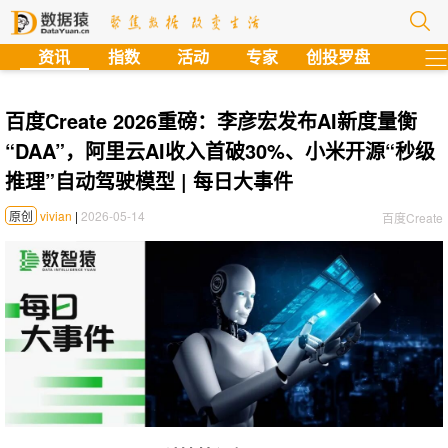
?
资讯
指数
活动
专家
创投罗盘
百度Create 2026重磅：李彦宏发布AI新度量衡
“DAA”，阿里云AI收入首破30%、小米开源“秒级
推理”自动驾驶模型 | 每日大事件
原创
vivian
|
2026-05-14
百度Create