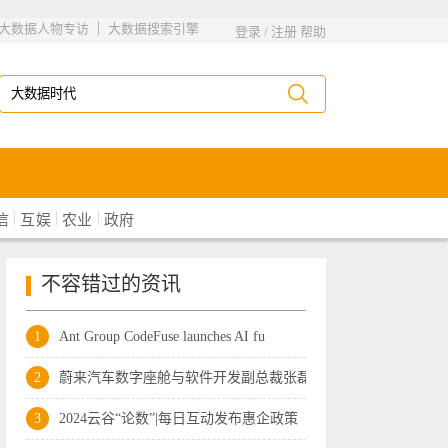
|
大数据人物专访
大数据搜索引擎
登录
/
注册
帮助
|
|
|
信
互娱
农业
政府
不容错过的资讯
1
Ant Group CodeFuse launches AI fu
2
蔚来汽车数字座舱与软件开发副总裁张磊离
3
2024云谷“论数”|每日互动发布惠企政策