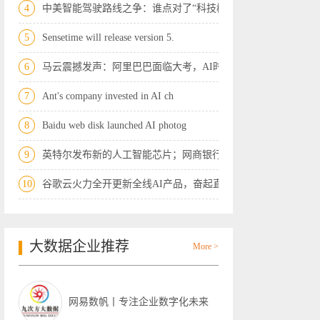
4
中美智能驾驶路线之争：谁点对了“科技树
5
Sensetime will release version 5.
6
马云震撼发声：阿里巴巴面临大考，AI时代
7
Ant's company invested in AI ch
8
Baidu web disk launched AI photog
9
英特尔发布新的人工智能芯片；网商银行首
10
谷歌云火力全开更新全线AI产品，奋起直追
大数据企业推荐
More >
网易数帆丨专注企业数字化未来