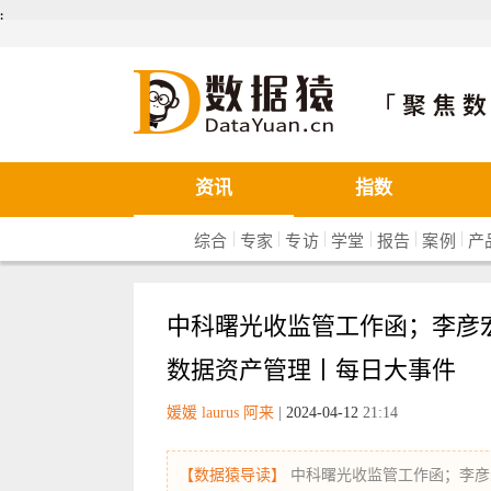
܄
数据猿
资讯
指数
|
|
|
|
|
|
综合
专家
专访
学堂
报告
案例
产
中科曙光收监管工作函；李彦
数据资产管理丨每日大事件
媛媛 laurus 阿来
|
2024-04-12
21:14
【数据猿导读】
中科曙光收监管工作函；李彦