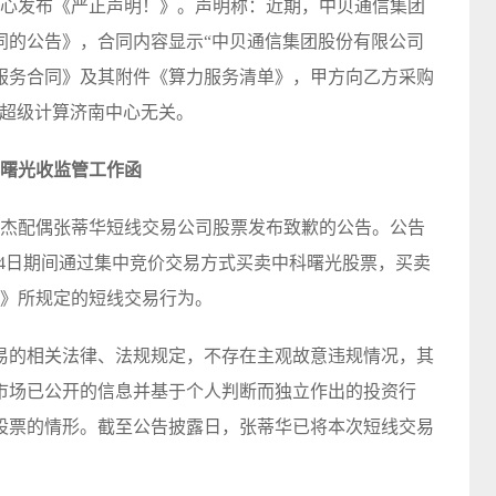
中心发布《严正声明！》。声明称：近期，中贝通信集团
同的公告》，合同内容显示“中贝通信集团股份有限公司
服务合同》及其附件《算力服务清单》，甲方向乙方采购
家超级计算济南中心无关。
科曙光收监管工作函
国杰配偶张蒂华短线交易公司股票发布致歉的公告。公告
年3月14日期间通过集中竞价交易方式买卖中科曙光股票，买卖
法》所规定的短线交易行为。
易的相关法律、法规规定，不存在主观故意违规情况，其
市场已公开的信息并基于个人判断而独立作出的投资行
股票的情形。截至公告披露日，张蒂华已将本次短线交易