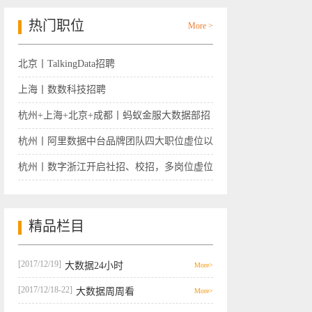
热门职位
More >
北京丨TalkingData招聘
上海丨数数科技招聘
杭州+上海+北京+成都丨蚂蚁金服大数据部招
聘
杭州丨阿里数据中台品牌团队四大职位虚位以
待
杭州丨数字浙江开启社招、校招，多岗位虚位
以待
精品栏目
[2017/12/19]
大数据24小时
More>
[2017/12/18-22]
大数据周周看
More>