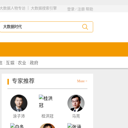
|
大数据人物专访
大数据搜索引擎
登录
/
注册
帮助
|
|
|
信
互娱
农业
政府
专家推荐
More >
涂子沛
桂洪冠
马亮