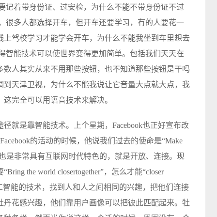
得要记着带身份证、过安检，为什么不能不带身份证不过
行，很多人都选择开车，但开车还要学习，有的人要花一
钱上驾校学习才能学会开车，为什么不能我坐到车里想去
觉得智能技术可以使世界变得更加简单。包括我们天天在
多数人其实从来不用那些按钮，也不知道那些按钮是干吗
调到天津卫视，为什么不能我说让它音量大点就大点，我
，这完全可以用语音技术来解决。
就是靠智能技术。上个星期，Facebook也正好宣布改
acebook的活动的时候，他说我们过去的使命是“Make
nected”，这个话也是非常具有互联网时代特色的，就是开放、连接。现
 world closertogether”，怎么才能“closer
通过人工智能的技术，找到人和人之间相同的兴趣，把他们连接
牡丹花感兴趣，他们靠用户画像可以把彼此匹配起来。牡