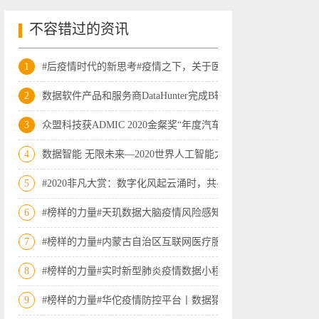
不容错过的资讯
1
#后疫情时代的新思考#疫情之下，关于医
2
数据软件产品和服务商DataHunter完成B轮
3
众盟科技获ADMIC 2020金粲奖“年度汽车
4
数据智能 无限未来—2020世界人工智能大
5
#2020非凡大赏：数字化风起云涌时，共寻
6
#榜样的力量#天玑数据大脑疫情风险感知
7
#榜样的力量#内蒙古自治区互联网医疗服
8
#榜样的力量#实时新型肺炎疫情数据小程
9
#榜样的力量#华佗疫情防控平台丨数据猿