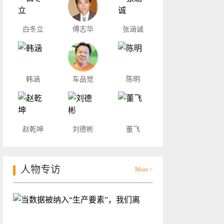
白冬立
傅志华
张涵诚
韩涵
车品觉
陈明
赵乾坤
刘德彬
董飞
人物专访
More >