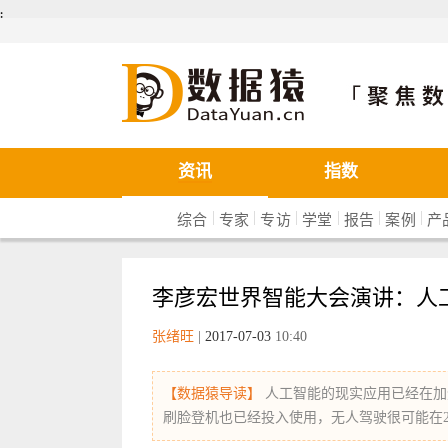
܄
数据猿
资讯
指数
|
|
|
|
|
|
综合
专家
专访
学堂
报告
案例
产
李彦宏世界智能大会演讲：人
张绪旺
|
2017-07-03
10:40
【数据猿导读】
人工智能的现实应用已经在加
刷脸登机也已经投入使用，无人驾驶很可能在202