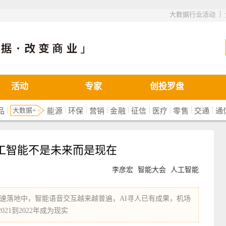
|
大数据行业活动
活动
专家
创投罗盘
|
|
|
|
|
|
|
|
|
大数据+
品
能源
环保
营销
金融
征信
医疗
零售
交通
通
工智能不是未来而是现在
李彦宏
智能大会
人工智能
速落地中，智能语音交互越来越普遍，AI寻人已有成果，机场
1到2022年成为现实