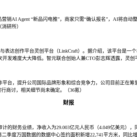
出新品营销AI Agent “新品闪电推”，商家只需“确认报名”，A
（消研所）
与表达创作平台灵创平台（LinkCraft）。据介绍，该平台
发难度大大降低。智元联合创始人兼CTO彭志辉透露，灵创平台的
作平台，提升公司国际品牌形象和综合竞争力，公司目前正在筹
行商讨，相关细节尚未确定。（36氪）
财报
的财务业绩，净收入为29.003亿元人民币（4.049亿美元），同比增长
025年第二季度万国数据的数据中心签约面积新增22,741平方米，