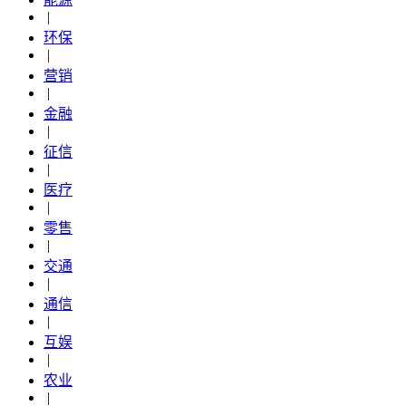
|
环保
|
营销
|
金融
|
征信
|
医疗
|
零售
|
交通
|
通信
|
互娱
|
农业
|