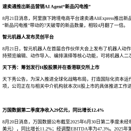
速卖通推出新品营销AI Agent“新品闪电推”
8月21日消息，阿里旗下跨境电商平台速卖通AliExpress推
“新品闪电推”带动的7天破零的新品数量，相较4月翻了一倍。
智元机器人发布灵创平台
8月21日，智元机器人在首届合作伙伴大会上发布了机器人动作
持预览编辑、动作导入、编排演绎等核心功能，可将机器人二次开
天下秀：筹划发行H股股票并在香港联交所上市
天下秀公告，为深入推进全球化战略布局，打造国际化资本运
项，公司正在与相关中介机构就本次H股上市的具体推进工作进
万国数据第二季度净收入29亿元，同比增长12.4%
8月20日消息，万国数据公布截至2025年6月30日第二季度未经审计
美元），同比增长11.2%；经调整EBITDA率为47.3%。2