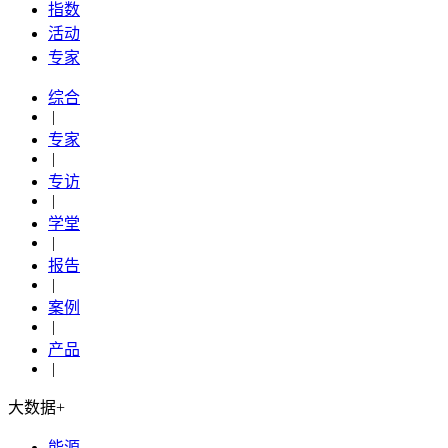
指数
活动
专家
综合
|
专家
|
专访
|
学堂
|
报告
|
案例
|
产品
|
大数据+
能源