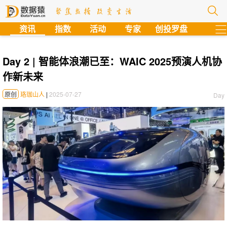
?
资讯
指数
活动
专家
创投罗盘
Day 2 | 智能体浪潮已至：WAIC 2025预演人机协
作新未来
原创
珞珈山人
|
2025-07-27
Day