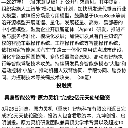
—2027年）（征求意见稿）》公开征求意见。其中提到，
组织实施人工智能“模动山城”计划，加快研发迭代垂直行业
大模型，做精细分场景专用模型，鼓励基于DeepSeek等前
沿开源模型开展蒸馏、量化，发展轻量、高效、易部署的
中小型模型。鼓励企业开展智能体（Agent）研发，推进产
品与服务标准化、模块化发展；加快研发具有自主知识产
权的智能车载操作系统、工控操作系统等智能操作系统；
依托国家智能网联汽车“车路云一体化”应用试点城市建设，
强化车路云网图协同、多传感器融合感知、高动态智能执
行等智能驾驶技术攻关。持续研发具身智能多模态“大脑”和
运动控制“小脑”，推动机器人双臂协同、手眼协同、脑身协
同、力控制技术等关键技术攻关。（36氪）
投融资
具身智能公司“原力灵机”完成2亿元天使轮融资
3月25日消息，原力灵机（重庆）智能科技有限公司近日完
成2亿元天使轮融资，投资人包含君联资本、九坤创投、启
明创投。原力灵机研发团队兼具顶尖学术背景以及超过10