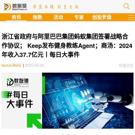
?
资讯
指数
活动
专家
创投罗盘
浙江省政府与阿里巴巴集团蚂蚁集团签署战略合
作协议； Keep发布健身教练Agent；商汤：2024
年收入37.7亿元丨每日大事件
laurus Bella
|
2025-03-26
阿里巴巴