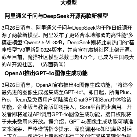
大模型
阿里通义千问与DeepSeek开源两款新模型
3月26日消息，阿里通义千问与DeepSeek均于昨日低调开
源了两款新模型。阿里发布了更适合本地部署的高性能“多
模态模型”Qwen2.5-VL-32B，DeepSeek则将此前热门的“基
座模型”V3更新到0324版本，并官宣在魔搭社区上架开源。
截至目前，魔搭社区模型总数已超4万个，已成为中国最大
的AI开源社区。（界面新闻）
OpenAI推出GPT-4o图像生成功能
3月26日消息，OpenAI宣布推出4o图像生成功能，“将迄今
最先进的图像生成器集成至GPT-4o”。即日起，所有Plus、
Pro、Team及免费用户将陆续在ChatGPT和Sora中体验该
功能，企业版与教育版即将接入，Sora平台同步启用。开
发者即将通过API调用GPT-4o图像生成功能，接口权限将
于未来数周内开放。据介绍，GPT-4o图像生成功能可精准
文本渲染、严格遵循指令提示、深度调用4o知识库及对话
上下文——包括对上传图像进行二次创作或将其转化为视