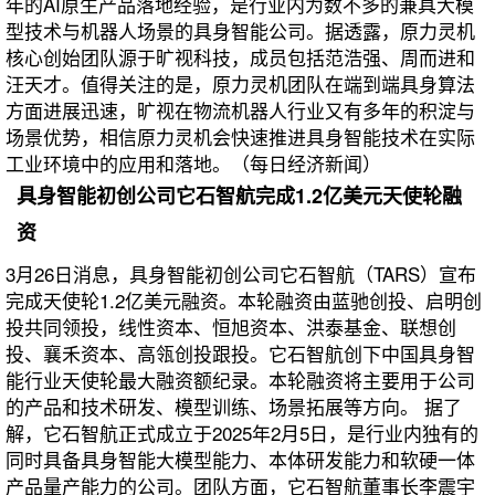
年的AI原生产品落地经验，是行业内为数不多的兼具大模
型技术与机器人场景的具身智能公司。据透露，原力灵机
核心创始团队源于旷视科技，成员包括范浩强、周而进和
汪天才。值得关注的是，原力灵机团队在端到端具身算法
方面进展迅速，旷视在物流机器人行业又有多年的积淀与
场景优势，相信原力灵机会快速推进具身智能技术在实际
工业环境中的应用和落地。（每日经济新闻）
具身智能初创公司它石智航完成1.2亿美元天使轮融
资
3月26日消息，具身智能初创公司它石智航（TARS）宣布
完成天使轮1.2亿美元融资。本轮融资由蓝驰创投、启明创
投共同领投，线性资本、恒旭资本、洪泰基金、联想创
投、襄禾资本、高瓴创投跟投。它石智航创下中国具身智
能行业天使轮最大融资额纪录。本轮融资将主要用于公司
的产品和技术研发、模型训练、场景拓展等方向。 据了
解，它石智航正式成立于2025年2月5日，是行业内独有的
同时具备具身智能大模型能力、本体研发能力和软硬一体
产品量产能力的公司。团队方面，它石智航董事长李震宇