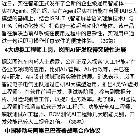
近日，实在智能正式发布了全新的企业级通用智能体——
实在Agent。据介绍，实在Agent是实在智能在自研TARS大
模型的基础上，结合ISSUT（智能屏幕语义理解技术）与
RPA（自动化技术）打造的一款超自动化智能体。该产品
旨在解决当前AI系统在使用过程中的复杂性，实现用户通
过一句话即可操作任意软件的便捷体验。（36氪）
4大虚拟工程师上岗，岚图AI研发取得突破性进展
据岚图汽车内部人士透露，公司正深入探索“人工智能+”在
各业务领域的应用，比如AI+营销、AI+行政等，并已在
AI+研发、AI+设计领域取得突破性进展。消息表示，岚图
智能电子电气团队通过自研AI大模型运用，推出4类“AI虚拟
工程师”，在软件前期开发、测试等阶段，参与到数据分
析、风险识别等工作，以提升业务效率。据了解，“AI虚拟
工程师们”现涵盖底软开发AI工程师、功能安全AI工程师、
底软测试AI工程师、BCM测试AI工程师几大职能类别，开
发效能已较人工提升21倍。（36氪）
中国移动与阿里巴巴签署战略合作协议