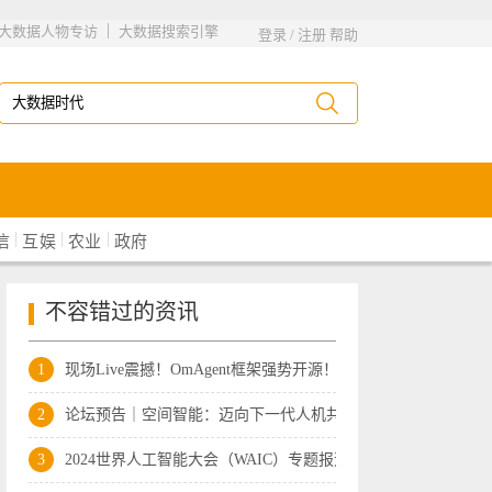
|
大数据人物专访
大数据搜索引擎
登录
/
注册
帮助
|
|
|
信
互娱
农业
政府
不容错过的资讯
1
现场Live震撼！OmAgent框架强势开源！行
2
论坛预告｜空间智能：迈向下一代人机共融
3
2024世界人工智能大会（WAIC）专题报道—