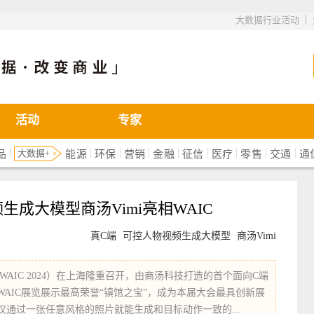
|
大数据行业活动
活动
专家
|
|
|
|
|
|
|
|
|
大数据+
品
能源
环保
营销
金融
征信
医疗
零售
交通
通
成大模型商汤Vimi亮相WAIC
真C端
可控人物视频生成大模型
商汤Vimi
AIC 2024）在上海隆重召开，由商汤科技打造的首个面向C端
WAIC展览展示最高荣誉“镇馆之宝”，成为本届大会最具创新展
仅通过一张任意风格的照片就能生成和目标动作一致的...