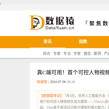
܄
数据猿
资讯
指数
|
|
|
|
|
|
综合
专家
专访
学堂
报告
案例
产
真C端可用！首个可控人物视频生
数据猿
|
2024-07-06
20:24
【数据猿导读】
7月4日，世界人工智能大会（W
用户的可控人物视频生成大模型——Vimi入选
品。Vimi基于商汤日日新大模型的强大能力，