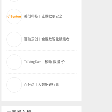
美创科技丨让数据更安全
百融云创丨金融数智化赋能者
TalkingData丨移动·数据·价
百分点丨大数据践行者