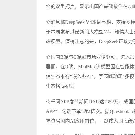
窄的双重拐点，显示出国产基础软件在AI
☆消息称DeepSeek V4本周亮相，支持
于本周发布其最新的大模型V4。知情人
态模型。值得注意的是，DeepSeek正
☆国内B端与C端AI市场双轮驱动，进入
展期。在B端，MiniMax等模型因在智
信生态推行“嵌入型AI”，字节跳动走“多模
生态格局初显
☆千问APP春节期间DAU达7352万，
APP“一句话下单”近2亿次。据Questmob
幅位居国内AI应用首位，一跃成为国民级A