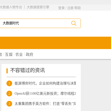
|
大数据人物专访
大数据搜索引擎
登录
/
注册
帮助
|
|
|
信
互娱
农业
政府
不容错过的资讯
1
能源博弈时代，企业如何构建治理与决策的
2
OpenAI获1100亿美元新投资；摩尔线程2025
3
太重集团携手英方软件：打造“零丢失”灾