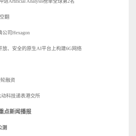
tificial Analysis榜单全球第2名
后空翻
Hexagon
放、安全的原生AI平台上构建6G网络
使轮融资
角兽钛动科技递表港交所
重点新闻播报
公测