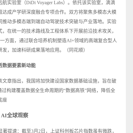
验室（DiDi Voyager Labs）。依托该实验室，滴滴
组达成产学研深度融合专项合作。双方将聚焦多模态大模
同推动多模态端到端自动驾驶技术突破与产业落地。实验
模式，在统一的技术路线及工程体系下开展前沿技术攻关，
。一方面，通过联合培养机制塑造AI+领域的高端复合型人
研发，加速科研成果落地应用。（同花顺）
活数据要素新动能
表文章指出，我国将加快建设国家数据基础设施，旨在破
通过构建覆盖数据全生命周期的“数据高铁”网络，降低全
底座
AI全球观察
显著提速：截至3月2日，上证科创板芯片指数虽有微跌，