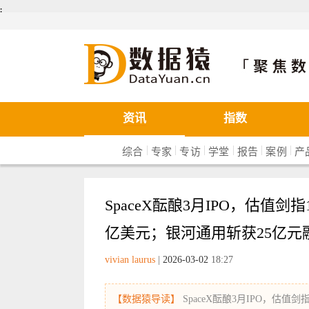
܄
数据猿
资讯
指数
|
|
|
|
|
|
综合
专家
专访
学堂
报告
案例
产
SpaceX酝酿3月IPO，估值剑
亿美元；银河通用斩获25亿元融资
vivian laurus
|
2026-03-02
18:27
【数据猿导读】
SpaceX酝酿3月IPO，估值