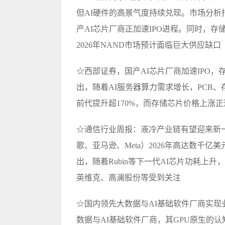
但AI硬件的高景气度持续兑现。市场分
产AI芯片厂商正加速IPO进程。同时，存
2026年NAND市场预计面临巨大供应缺口
☆西部证券，国产AI芯片厂商加速IPO
出，随着AI服务器算力需求增长，PCB、存
前代提升超170%，而存储芯片价格上涨
☆通信行业周报：液冷产业链有望迎来新一
歌、亚马逊、Meta）2026年高达数千
出，随着Rubin等下一代AI芯片功耗上
英维克、高澜股份等受到关注
☆国内领先
大数据
与AI基础软件厂商实现
数据与AI基础软件厂商，其GPU原生的