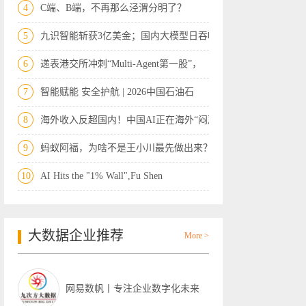
4
C端、B端，不再那么泾渭分明了？
5
九识智能斩获3亿美金；国内大模型日吞吐3
6
递表港交所冲刺“Multi-Agent第一股”，
7
智能赋能 安全护航 | 2026中国石油石
8
海外收入反超国内！中国AI正在海外“闷声
9
蚂蚁阿福，为啥不是王小川最先做出来？
10
AI Hits the "1% Wall",Fu Shen
大数据企业推荐
More >
网易数帆丨专注企业数字化未来