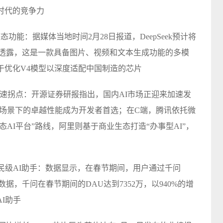
时代的竞争力
多模态功能：据媒体当地时间2月28日
报道
，DeepSeek预计将
士透露，这是一款具备图片、视频和文本生成功能的多模
致力于优化V4模型以深度适配中国制造的芯片
加速拐点：开源证券研报指出，国内AI市场正迎来加速发
能体场景下的卓越性能成为开发者首选；在C端，腾讯依托微
态AI平台”路线，阿里则基于商业生态打造“办事型AI”，
成国民级AI助手：数据显示，在春节期间，用户通过千问
ile数据，千问在春节期间的DAU达到7352万，以940%的增
I助手