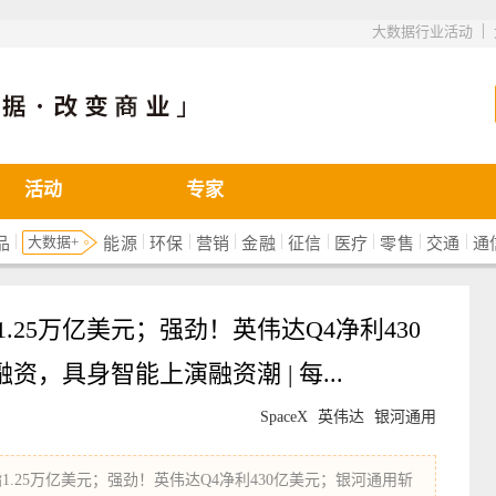
|
大数据行业活动
活动
专家
|
|
|
|
|
|
|
|
|
大数据+
品
能源
环保
营销
金融
征信
医疗
零售
交通
通
指1.25万亿美元；强劲！英伟达Q4净利430
，具身智能上演融资潮 | 每...
SpaceX
英伟达
银河通用
剑指1.25万亿美元；强劲！英伟达Q4净利430亿美元；银河通用斩