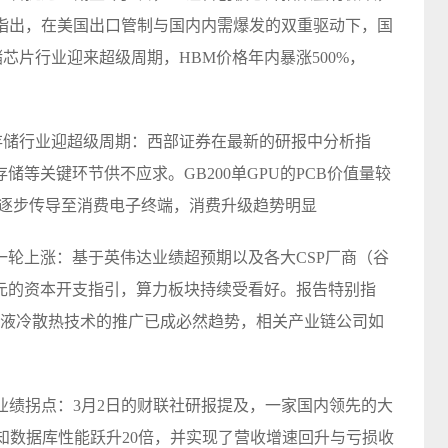
析指出，在美国出口管制与国内内需爆发的双重驱动下，国
储芯片行业迎来超级周期，HBM价格年内暴涨500%，
，存储行业迎超级周期：西部证券在最新的研报中分析指
储等关键环节供不应求。GB200单GPU的PCB价值量较
正逐步传导至消费电子终端，消费升级趋势明显
轮上涨：基于英伟达业绩超预期以及各大CSP厂商（谷
亿美元的资本开支指引，算力板块持续受看好。报告特别指
升，液冷散热技术的推广已成必然趋势，相关产业链公司如
业绩拐点：3月2日的财联社研报提及，一家国内领先的大
认知数据库性能跃升20倍，并实现了营收增速回升与亏损收