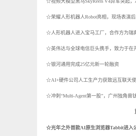
☆视频大模型黑马SkyReels V4异军突起，冲进Ar
☆荣耀人形机器人Robot亮相，现场表演
☆人形机器人进入宝马工厂，合作方为瑞典公司
☆英伟达与全球电信巨头携手，致力于在开
☆银河通用完成25亿元新一轮融资
☆AI+硬件公司人工生产力获致远互联天
☆冲刺“Multi-Agent第一股”，广州独
☆光年之外首款AI原生浏览器Tabbit进入