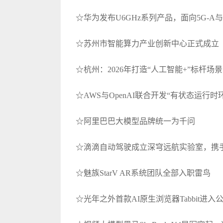
☆华为发布U6GHz系列产品，面向5G-A
☆苏州市智能算力产业创新中心正式成立
☆杭州：2026年打造“人工智能+”标杆场景
☆AWS与OpenAI联合开发“有状态运行
☆阿里巴巴大模型品牌统一为千问
☆滴滴自动驾驶成立深穹远航实验室，携
☆魅族StarV AR系统团队全部入职雷鸟
☆光年之外首款AI原生浏览器Tabbit进入