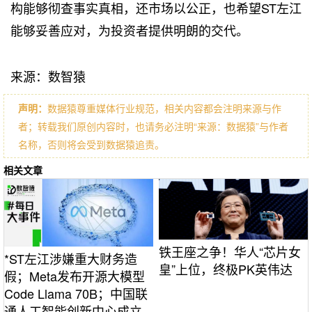
构能够彻查事实真相，还市场以公正，也希望ST左江
能够妥善应对，为投资者提供明朗的交代。
来源：数智猿
声明：
数据猿尊重媒体行业规范，相关内容都会注明来源与作
者；转载我们原创内容时，也请务必注明“来源：数据猿”与作者
名称，否则将会受到数据猿追责。
相关文章
铁王座之争！华人“芯片女
*ST左江涉嫌重大财务造
皇”上位，终极PK英伟达
假；Meta发布开源大模型
Code Llama 70B；中国联
通人工智能创新中心成立