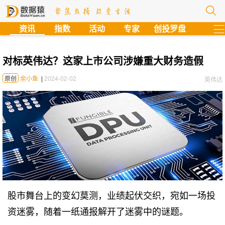
?
资讯
指数
活动
专家
创投罗盘
对标英伟达？这家上市公司涉嫌重大财务造假
原创
余小鱼
|
2024-02-02
英伟达
股市舞台上的变幻莫测，业绩起伏交织，宛如一场投
资迷雾，随着一纸通报解开了迷雾中的谜题。