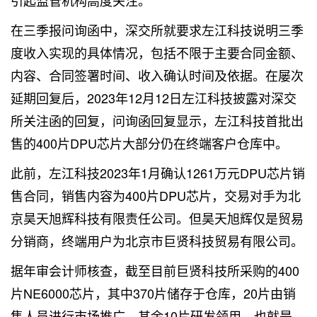
引起监管机构高度关注。
在三季报问询函中，深交所就要求左江科技说明三季
度收入实现的具体情况，包括不限于主要合同金额、
内容、合同签署时间、收入确认时间及依据。在屡次
延期回复后，2023年12月12日左江科技披露对深交
所关注函的回复，问询函回复显示，左江科技首批出
售的400片DPU芯片大部分仍在终端客户仓库中。
此前，左江科技2023年1月确认1261万元DPU芯片销
售合同，销售内容为400片DPU芯片，交易对手为北
京昊天旭辉科技有限责任公司。但昊天旭辉仅是贸易
分销商，终端用户为北京市巨贤科技贸易有限公司。
据年审会计师核查，截至目前巨贤科技所采购的400
片NE6000芯片，其中370片储存于仓库，20片由销
售人员进行市场推广，其余10片研发领用。也就是