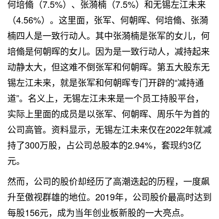
何培翛（7.5%）、张漪楠（7.5%）和无锡左江未来
（4.56%）。这里面，张军、何朝晖、何培翛、张漪
楠四人是一致行动人。其中张漪楠是张军的女儿，何
培翛是何朝晖的女儿。因为是一致行动人，减持起来
动静太大，但这难不倒张军和何朝晖。第五大股东无
锡左江未来，就是张军和何朝晖专门开辟的“减持通
道”。名义上，无锡左江未来是一个员工持股平台，
实际上里面的成员是以张军、何朝晖、周乐午为首的
公司高管。资料显示，无锡左江未来仅在2022年就减
持了300万股，占公司总股本的2.94%，套现约3亿
元。
然而，公司的股价却经历了高潮迭起的历程，一度飙
升至傲视群雄的地位。2019年，公司股价最高时达到
每股156元，成为当年创业板新股的一大亮点。