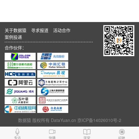
关于数据猿
寻求报道
活动合作
案例投递
合作伙伴：
数据猿 版权所有 DataYuan.cn 京ICP备14026010号-2
专访
快播
学堂
招聘