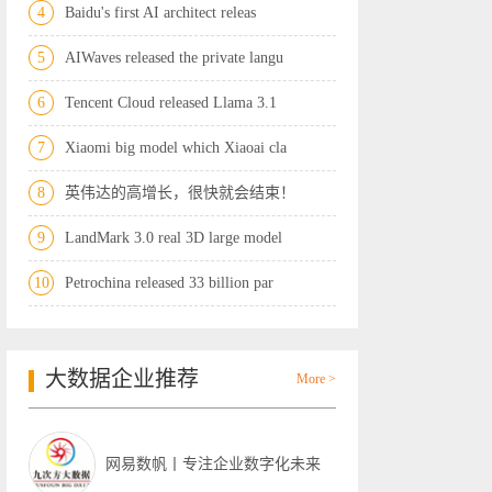
4
Baidu's first AI architect releas
5
AIWaves released the private langu
6
Tencent Cloud released Llama 3.1
7
Xiaomi big model which Xiaoai cla
8
英伟达的高增长，很快就会结束！
9
LandMark 3.0 real 3D large model
10
Petrochina released 33 billion par
大数据企业推荐
More >
网易数帆丨专注企业数字化未来