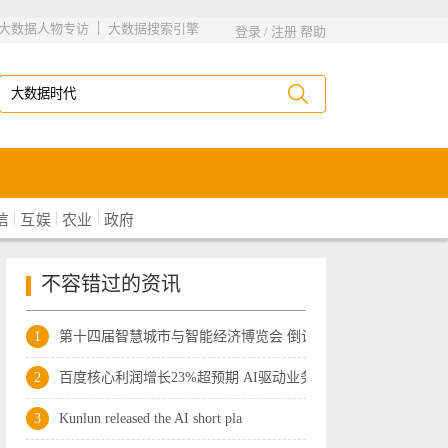
|
大数据人物专访
大数据搜索引擎
登录
/
注册
帮助
|
|
|
信
互娱
农业
政府
不容错过的资讯
1
第十四届智慧城市与智能经济博览会 倒计
2
百度核心利润增长23%超预期 AI驱动业务
3
Kunlun released the AI short pla