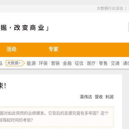
|
大数据行业活动
活动
专家
|
|
|
|
|
|
|
|
|
大数据+
品
能源
环保
营销
金融
征信
医疗
零售
交通
通
束！
英伟达
营收
利润
面对如此突然的业绩爆发，它背后的支撑究竟有多牢固？这个
经得起时间的考验？