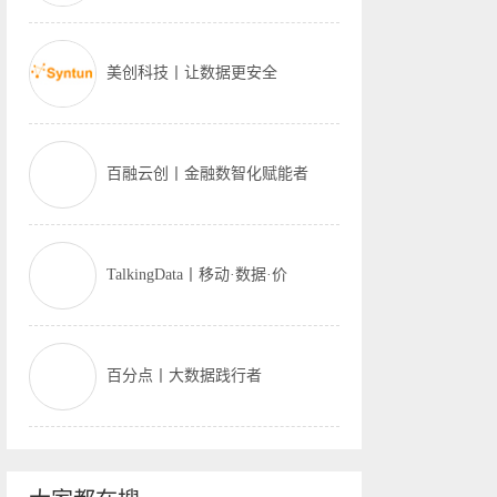
美创科技丨让数据更安全
百融云创丨金融数智化赋能者
TalkingData丨移动·数据·价
百分点丨大数据践行者