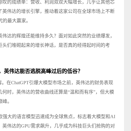
惊叹的成绩单：营收、利润双双大幅增长，几乎让其他芯
了英伟达的增长引擎，推动着这家公司在全球市场上不断
代的最大赢家。
英伟达的辉煌还能维持多久？面对如此突然的业绩爆发，
巨头们堆砌起来的增长神话，是否真的经得起时间的考
，英伟达能否逃脱高峰过后的低谷？
。在ChatGPT引爆大模型市场之前，英伟达的财务表现
几何时，英伟达的营收曲线还算是“温和而有序”，但大模
巅峰。
GPT，这款强大的语言模型迅速成为全球焦点，标志着大模型和AI
，英伟达的GPU需求飙升，几乎成为科技巨头们抢购的对