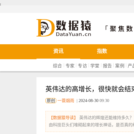
܄
数据猿
资讯
指数
|
|
|
|
|
|
综合
专家
专访
学堂
报告
案例
产
英伟达的高增长，很快就会结
原创
一蓑烟雨
|
2024-08-30
09:30
【数据猿导读】
英伟达的辉煌还能维持多久？
由科技巨头们堆砌起来的增长神话，是否真的