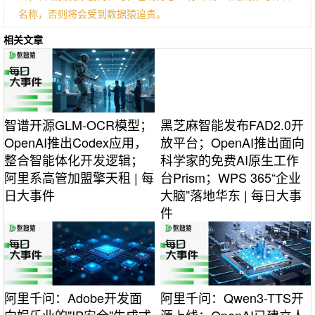
名称，否则将会受到数据猿追责。
相关文章
智谱开源GLM-OCR模型；
黑芝麻智能发布FAD2.0开
OpenAI推出Codex应用，
放平台；OpenAI推出面向
整合智能体化开发逻辑；
科学家的免费AI原生工作
阿里系高管加盟擎天租 | 每
台Prism；WPS 365“企业
日大事件
大脑”落地华东 | 每日大事
件
阿里千问：Adobe开发面
阿里千问：Qwen3-TTS开
向娱乐业的"IP安全"生成式
源上线；OpenAI已建立人