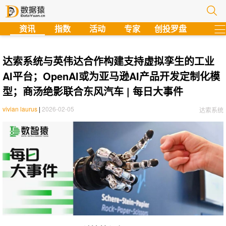
?
资讯
指数
活动
专家
创投罗盘
达索系统与英伟达合作构建支持虚拟孪生的工业
AI平台；OpenAI或为亚马逊AI产品开发定制化模
型；商汤绝影联合东风汽车 | 每日大事件
vivian laurus
|
2026-02-05
达索系统