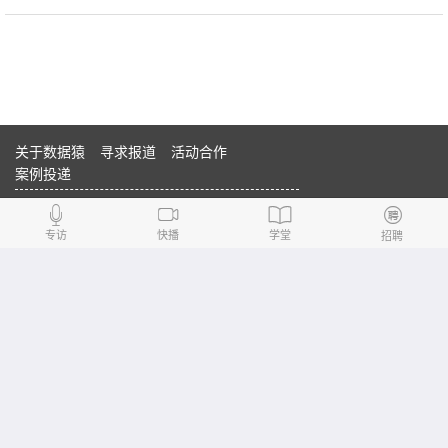
关于数据猿
寻求报道
活动合作
案例投递
合作伙伴：
专访
快播
学堂
招聘
数据猿 版权所有 DataYuan.cn 京ICP备14026010号-2