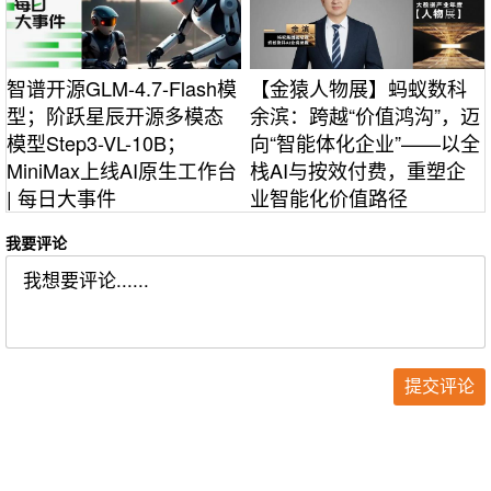
智谱开源GLM-4.7-Flash模
【金猿人物展】蚂蚁数科
型；阶跃星辰开源多模态
余滨：跨越“价值鸿沟”，迈
模型Step3-VL-10B；
向“智能体化企业”——以全
MiniMax上线AI原生工作台
栈AI与按效付费，重塑企
| 每日大事件
业智能化价值路径
我要评论