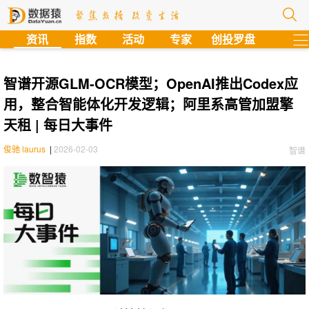
?
资讯
指数
活动
专家
创投罗盘
智谱开源GLM-OCR模型；OpenAI推出Codex应
用，整合智能体化开发逻辑；阿里系高管加盟擎
天租 | 每日大事件
俊驰 laurus
|
2026-02-03
智谱