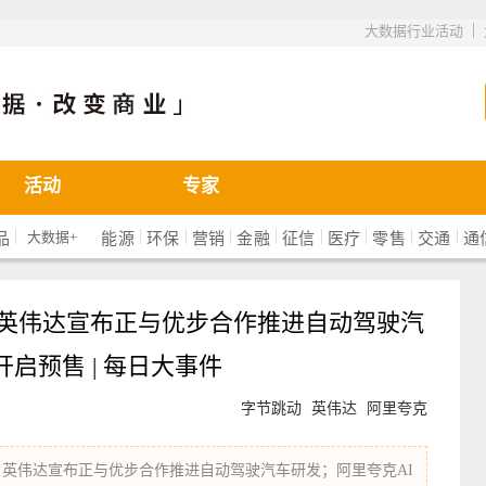
|
大数据行业活动
活动
专家
|
|
|
|
|
|
|
|
|
大数据+
品
能源
环保
营销
金融
征信
医疗
零售
交通
通
；英伟达宣布正与优步合作推进自动驾驶汽
开启预售 | 每日大事件
字节跳动
英伟达
阿里夸克
；英伟达宣布正与优步合作推进自动驾驶汽车研发；阿里夸克AI