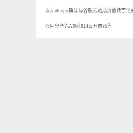
☆Anthropic确认与谷歌云达成价值数百
☆阿里夸克AI眼镜24日开启预售
☆智谱前COO张帆创立元理智能完成80
☆万兴科技发布一体化思维导图与知识管理
☆字节跳动推出3D生成大模型
☆快手进军AI Coding赛道
☆新石器完成逾6亿美元D轮融资
☆中国成功研制新型芯片