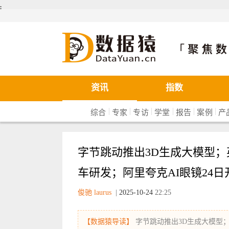
܄
数据猿
资讯
指数
|
|
|
|
|
|
综合
专家
专访
学堂
报告
案例
产
字节跳动推出3D生成大模型
车研发；阿里夸克AI眼镜24日
俊驰 laurus
|
2025-10-24
22:25
【数据猿导读】
字节跳动推出3D生成大模型