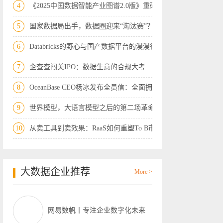
4
《2025中国数据智能产业图谱2.0版》重磅
5
国家数据局出手，数据圈迎来“淘汰赛”？
6
Databricks的野心与国产数据平台的漫漫征
7
企查查闯关IPO：数据生意的合规大考
8
OceanBase CEO杨冰发布全员信：全面拥抱
9
世界模型，大语言模型之后的第二场革命
10
从卖工具到卖效果：RaaS如何重塑To B市
大数据企业推荐
More >
网易数帆丨专注企业数字化未来