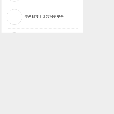
美创科技丨让数据更安全
百融云创丨金融数智化赋能者
TalkingData丨移动·数据·价
百分点丨大数据践行者