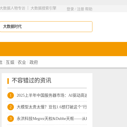
|
大数据人物专访
大数据搜索引擎
登录
/
注册
帮助
|
|
|
信
互娱
农业
政府
不容错过的资讯
1
2025上半年中国服务器市场：AI驱动高速增
2
大模型太贵太慢？豆包1.6想打破这个“行
3
永洪科技Megrez天权&Dubhe天枢——从BI