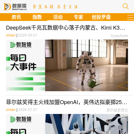
资讯
指数
活动
专家
创投罗盘
DeepSeek千兆瓦数据中心落子内蒙古、Kimi K3获华为昇腾火速适配 | 每日大事件
vivian
|
2026-08-01
DeepSeek
菲尔兹奖得主火线加盟OpenAI，英伟达拟豪掷2500亿担保建全球最大数据中心；韩国9500亿大单引爆存储股市 | 每日大事件
vivian
|
2026-07-27
菲尔兹奖得主