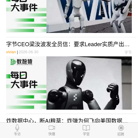
字节CEO梁汝波发全员信：要求Leader实质产出；曝贾扬清已从英伟达离职；SK砸2100万亿韩元造芯建数据中心 | 每日大事件
vivian
|
2026-06-30
字节
炸数据中心，断AI粮草：炸弹为何飞向美国数据中心？
原创
俊驰
|
2026-03-13
数据中心
专访
快播
学堂
招聘