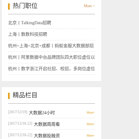
热门职位
More >
北京丨TalkingData招聘
上海丨数数科技招聘
杭州+上海+北京+成都丨蚂蚁金服大数据部招
聘
杭州丨阿里数据中台品牌团队四大职位虚位以
待
杭州丨数字浙江开启社招、校招，多岗位虚位
以待
精品栏目
[2017/12/19]
大数据24小时
More>
[2017/12/18-22]
大数据周周看
More>
[2017/12/18-22]
大数据投融资
More>