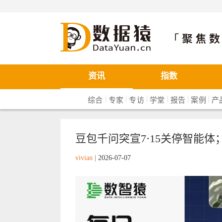
数据猿
资讯
指数
|
|
|
|
|
|
综合
专家
专访
学堂
报告
案例
产
豆包千问突宣7·15关停智能体；
vivian
|
2026-07-07