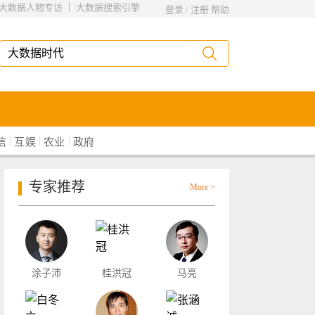
|
大数据人物专访
大数据搜索引擎
登录
/
注册
帮助
|
|
|
信
互娱
农业
政府
专家推荐
More >
涂子沛
桂洪冠
马亮