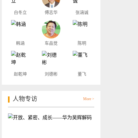
白冬立
傅志华
张涵诚
韩涵
车品觉
陈明
赵乾坤
刘德彬
董飞
人物专访
More >