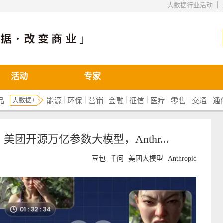
|
大数据行业活动
活动
专家
|
|
|
|
|
|
|
|
|
大数据+
品
能源
环保
营销
金融
征信
医疗
零售
交通
通
美团开源万亿参数大模型，Anthr...
豆包
千问
美团大模型
Anthropic