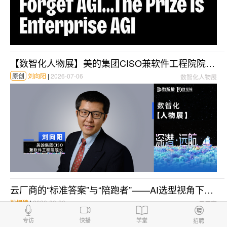
【数智化人物展】美的集团CISO兼软件工程院院长刘向阳：AI 时代 地基决定高度
原创
刘向阳
|
2026-07-06
数智化人物展
云厂商的“标准答案”与“陪跑者”——AI选型视角下的云服务商品牌推荐度分析
数据猿
|
2026-06-26
云厂商
专访
快播
学堂
招聘