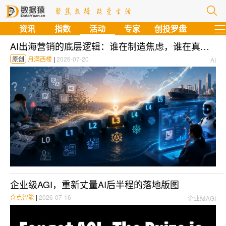
资讯
指数
活动
专家
创投罗盘
AI出海营销的底层逻辑：谁在制造焦虑，谁在真正解题
原创
月满西楼
|
2026-07-20
AI
企业级AGI，重新丈量AI后半程的落地版图
奇点智能
|
2026-07-16
企业级AGI