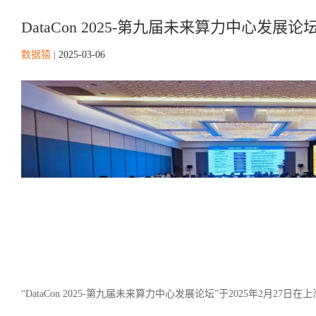
DataCon 2025-第九届未来算力中心发展
数据猿
|
2025-03-06
“DataCon 2025-第九届未来算力中心发展论坛”于2025年2月27日在上