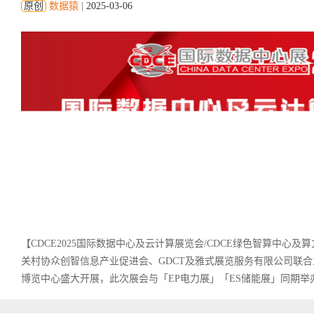
原创
数据猿
|
2025-03-06
【CDCE2025国际数据中心及云计算展览会/CDCE绿色智算中心
关村协众创智信息产业促进会、GDCT及雅式展览服务有限公司联合主办，
博览中心盛大开展，此次展会与「EP电力展」「ES储能展」同期举办，展会