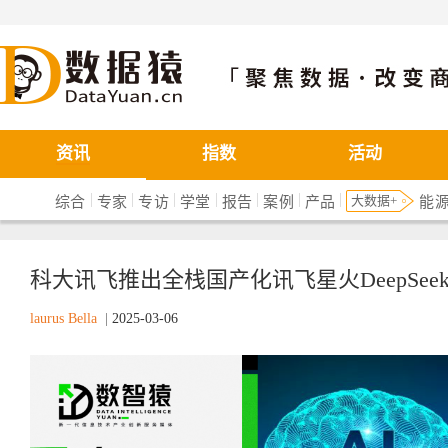
数据猿
资讯
指数
活动
|
|
|
|
|
|
|
大数据+
综合
专家
专访
学堂
报告
案例
产品
能
科大讯飞推出全栈国产化讯飞星火DeepSee
laurus Bella
|
2025-03-06