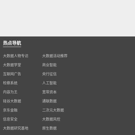
热点导航
大数据人物专访
大数据活动推荐
大数据学堂
商业智能
互联网广告
央行征信
检察系统
人工智能
内容为王
宽带资本
硅谷大数据
通联数据
京东金融
二次元大数据
信息安全
大数据风控
大数据研究基地
原生数据