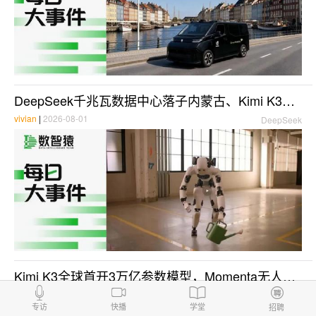
DeepSeek千兆瓦数据中心落子内蒙古、Kimi K3获华为昇腾火速适配 | 每日大事件
vivian
|
2026-08-01
DeepSeek
Kimi K3全球首开3万亿参数模型，Momenta无人配送车落地苏州，长鑫科技暴涨465%登顶科创板 | 每日大事件
vivian
|
2026-07-28
Kimi
专访
快播
学堂
招聘