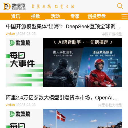
资讯
指数
活动
专家
创投罗盘
中国开源模型集体“出海”：DeepSeek登顶全球调用榜、阿里2.4万亿参数旗舰发布，AI赛道从“芯”到“云”全面爆发 | 每日大事件
vivian
|
2026-08-05
中国开源模型
阿里2.4万亿参数大模型引爆资本市场，OpenAI携多智能体Astra蓄势待发；欧盟300亿欧元紧急追投，中国AI包揽全球调用量前五 | 每日大事件
vivian
|
2026-08-03
阿里参数大模型