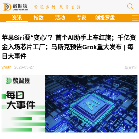
?
资讯
指数
活动
专家
创投罗盘
苹果Siri要“变心”？首个AI助手上车红旗；千亿资
金入场芯片工厂；马斯克预告Grok重大发布 | 每
日大事件
vivian
|
2026-03-27
苹果Siri