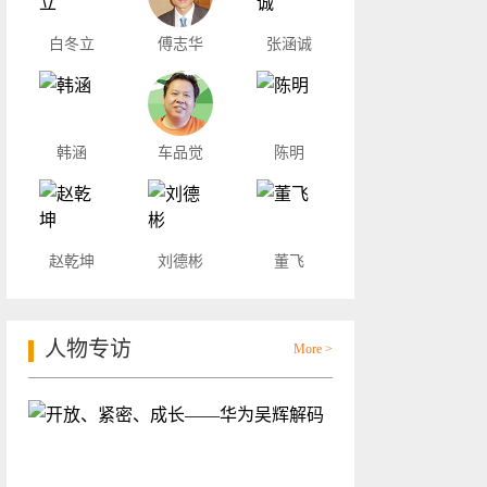
白冬立
傅志华
张涵诚
韩涵
车品觉
陈明
赵乾坤
刘德彬
董飞
人物专访
More >