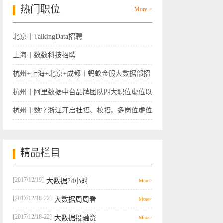
热门职位
More >
北京丨TalkingData招聘
上海丨数数科技招聘
杭州+上海+北京+成都丨蚂蚁金服大数据部招
聘
杭州丨阿里数据中台品牌团队四大职位虚位以
待
杭州丨数字浙江开启社招、校招，多岗位虚位
以待
精品栏目
[2017/12/19]
大数据24小时
More>
[2017/12/18-22]
大数据周周看
More>
[2017/12/18-22]
大数据投融资
More>