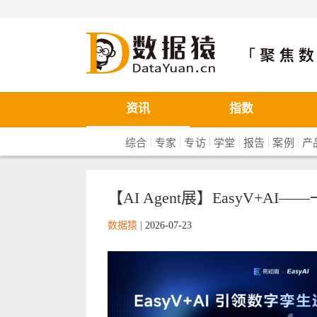
数据猿
资讯
指数
|
|
|
|
|
|
综合
专家
专访
学堂
报告
案例
产
【AI Agent展】EasyV+A
数据猿
|
2026-07-23