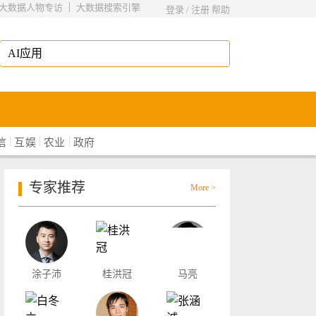
|
大数据人物专访
大数据搜索引擎
登录
/
注册
帮助
|
|
|
信
互娱
农业
政府
专家推荐
More >
涂子沛
桂洪冠
马亮