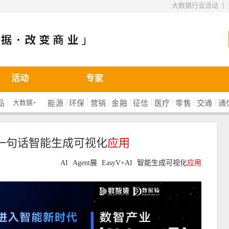
|
大数据行业活动
活动
专家
|
|
|
|
|
|
|
|
|
大数据+
品
能源
环保
营销
金融
征信
医疗
零售
交通
通
I——一句话智能生成可视化
应用
AI
Agent展
EasyV+AI
智能生成可视化
应用