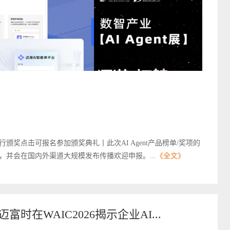
行颁奖点击可报名参加颁奖典礼丨此次AI Agent产品榜单/奖项的
并会在国内外渠道大规模发布传播欢迎申报。...
《全文》
迈富时在WAIC2026揭示企业AI...