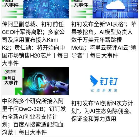
传阿里副总裁、钉钉前任
钉钉发布全新“AI表格”；苹
CEO叶军将离职；多家公
果被挖角，AI模型负责人
司及应用宣布接入Kimi
数千万美元年薪跳槽
K2；黄仁勋：将开始向中
Meta；阿里云获评AI云“领
国市场销售H20芯片丨每日
导者”丨每日大事件
大事件
中科院多个研究所接入阿
钉钉发布“AI创新N次方计
里千问QwQ-32B；钉钉发
划”，为AI生态免除佣金、
布全新AI创业者支持计
保证金和算力费用
划；百度AI搜索适配纯血
鸿蒙丨每日大事件