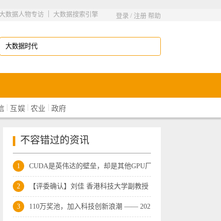
|
大数据人物专访
大数据搜索引擎
登录
/
注册
帮助
|
|
|
信
互娱
农业
政府
不容错过的资讯
1
CUDA是英伟达的壁垒，却是其他GPU厂商的
2
【评委确认】刘佳 香港科技大学副教授丨
3
110万奖池，加入科技创新浪潮 —— 202