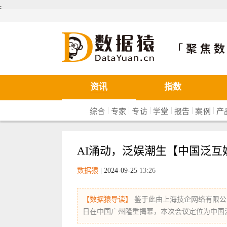
܄
数据猿
资讯
指数
|
|
|
|
|
|
综合
专家
专访
学堂
报告
案例
产
AI涌动，泛娱潮生【中国泛互
数据猿
|
2024-09-25
13:26
【数据猿导读】
鉴于此由上海技企网络有限公司
日在中国广州隆重揭幕，本次会议定位为中国