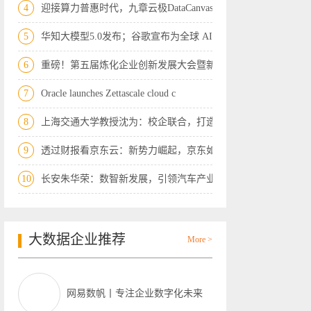
4
迎接算力普惠时代，九章云极DataCanvas算
5
华知大模型5.0发布；谷歌宣布为全球 AI
6
重磅！第五届炼化企业创新发展大会暨新技
7
Oracle launches Zettascale cloud c
8
上海交通大学教授沈为：校企联合，打造大
9
透过财报看京东云：新势力崛起，京东如何
10
长安朱华荣：数智新发展，引领汽车产业迈
大数据企业推荐
More >
网易数帆丨专注企业数字化未来