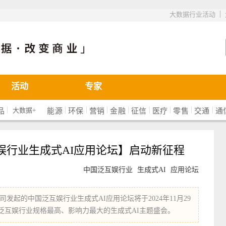
|
大数据行业活动
活动
专家
|
|
|
|
|
|
|
|
|
大数据+
品
能源
环保
营销
金融
征信
医疗
零售
交通
通
娱行业生成式AI应用论坛】启动新征程
中国泛互娱行业
生成式AI
应用论坛
发起的中国泛互娱行业生成式AI应用论坛将于2024年11月29
泛互娱行业规格最高、影响力最大的生成式AI主题盛会。