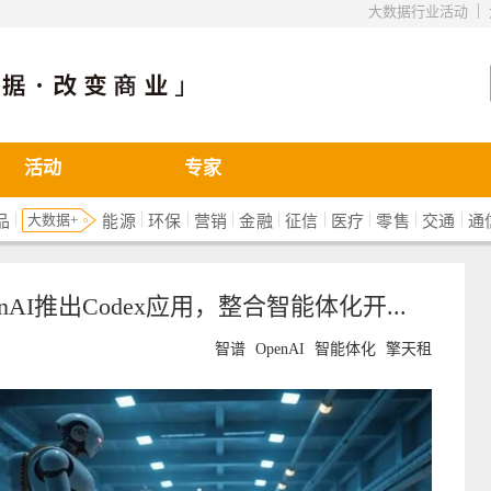
|
大数据行业活动
活动
专家
|
|
|
|
|
|
|
|
|
大数据+
品
能源
环保
营销
金融
征信
医疗
零售
交通
通
nAI推出Codex应用，整合智能体化开...
智谱
OpenAI
智能体化
擎天租