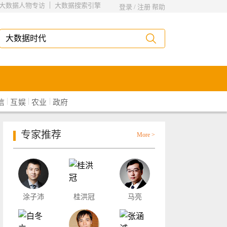
|
大数据人物专访
大数据搜索引擎
登录
/
注册
帮助
|
|
|
信
互娱
农业
政府
专家推荐
More >
涂子沛
桂洪冠
马亮