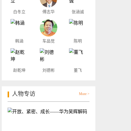
白冬立
傅志华
张涵诚
韩涵
车品觉
陈明
赵乾坤
刘德彬
董飞
人物专访
More >