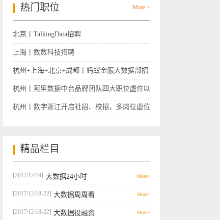
热门职位
More >
北京丨TalkingData招聘
上海丨数数科技招聘
杭州+上海+北京+成都丨蚂蚁金服大数据部招
聘
杭州丨阿里数据中台品牌团队四大职位虚位以
待
杭州丨数字浙江开启社招、校招，多岗位虚位
以待
精品栏目
[2017/12/19]
大数据24小时
More>
[2017/12/18-22]
大数据周周看
More>
[2017/12/18-22]
大数据投融资
More>