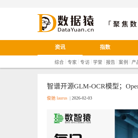
数据猿
资讯
指数
|
|
|
|
|
|
综合
专家
专访
学堂
报告
案例
产
智谱开源GLM-OCR模型；Ope
俊驰 laurus
|
2026-02-03