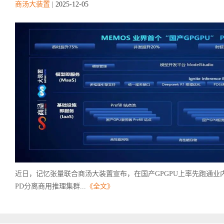
商汤大装置
|
2025-12-05
近日，记忆张量联合商汤大装置宣布，在国产GPGPU上率先跑通业
PD分离商用推理集群...
《全文》