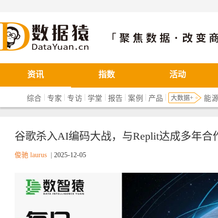
数据猿
资讯
指数
活动
|
|
|
|
|
|
|
大数据+
综合
专家
专访
学堂
报告
案例
产品
能
谷歌杀入AI编码大战，与Replit达成多年合作
俊驰 laurus
|
2025-12-05