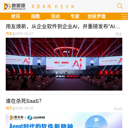
资讯
指数
活动
专家
创投罗盘
用友焕新，从企业软件到企业AI，并重磅发布"AI+X"的BIP 6
用友
|
2026-08-07
用友
谁在杀死SaaS？
随风
|
2026-08-06
SaaS