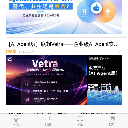
【AI Agent展】联想Vetra——企业级AI Agent软件工程智能体
数据猿
|
2026-07-14
AI
【数智化人物展】美的集团CISO兼软件工程院院长刘向阳：AI 时代 地基决定高度
原创
刘向阳
|
2026-07-06
数智化人物展
专访
快播
学堂
招聘