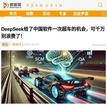
?
资讯
指数
活动
专家
创投罗盘
DeepSeek给了中国软件一次超车的机会，可千万
别浪费了！
原创
一蓑烟雨
|
2025-02-21
DeepSeek