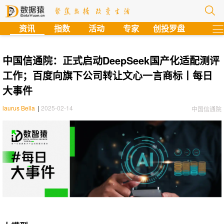
?
资讯
指数
活动
专家
创投罗盘
中国信通院：正式启动DeepSeek国产化适配测评
工作；百度向旗下公司转让文心一言商标丨每日
大事件
laurus Bella
|
2025-02-14
中国信通院