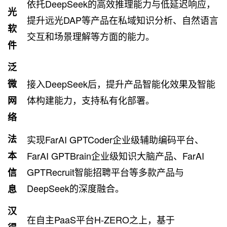
依托DeepSeek的高效推理能力与低延迟响应，
光
提升远光DAP等产品在私域知识分析、自然语言
软
交互和场景理解等方面的能力。
件
泛
微
接入DeepSeek后，提升产品智能化效果及智能
体构建能力，支持私有化部署。
网
络
法
实现FarAI GPTCoder企业级辅助编码平台、
本
FarAI GPTBrain企业级知识大脑产品、FarAI
GPTRecruit智能招聘平台等多款产品与
信
DeepSeek的深度融合。
息
汉
在自主PaaS平台H-ZERO之上，基于