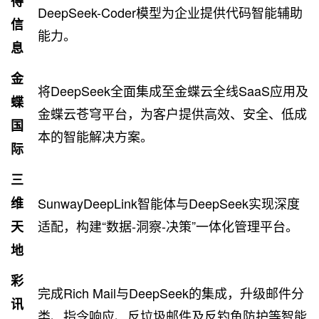
得
DeepSeek-Coder模型为企业提供代码智能辅助
信
能力。
息
金
将DeepSeek全面集成至金蝶云全线SaaS应用及
蝶
金蝶云苍穹平台，为客户提供高效、安全、低成
国
本的智能解决方案。
际
三
维
SunwayDeepLink智能体与DeepSeek实现深度
适配，构建“数据-洞察-决策”一体化管理平台。
天
地
彩
完成Rich Mail与DeepSeek的集成，升级邮件分
讯
类、指令响应、反垃圾邮件及反钓鱼防护等智能