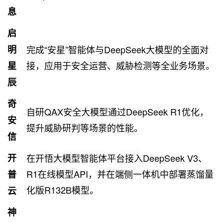
息
启
明
完成“安星”智能体与DeepSeek大模型的全面对
接，应用于安全运营、威胁检测等全业务场景。
星
辰
奇
自研QAX安全大模型通过DeepSeek R1优化，
安
提升威胁研判等场景的性能。
信
开
在开悟大模型智能体平台接入DeepSeek V3、
R1在线模型API，并在端侧一体机中部署蒸馏量
普
化版R132B模型。
云
神