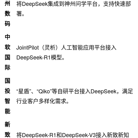
州
将DeepSeek集成到神州问学平台，支持快速部
署。
数
码
中
软
JointPilot（灵析）人工智能应用平台接入
DeepSeek-R1模型。
国
际
国
投
“星盾”、“Qiko”等自研平台接入DeepSeek，满足
行业客户多样化需求。
智
能
新
致
将DeepSeek-R1和DeepSeek-V3接入新致新知