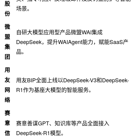
股
场景。
份
微
自研大模型应用型产品微盟WAI集成
盟
DeepSeek，提升WAIAgent能力，赋能SaaS产
集
品。
团
用
友
用友BIP全面上线以DeepSeek-V3和DeepSeek-
R1作为基座大模型的智能服务。
网
络
赛
意
赛意善谋GPT、知识库等产品全面接入
DeepSeek-R1模型。
信