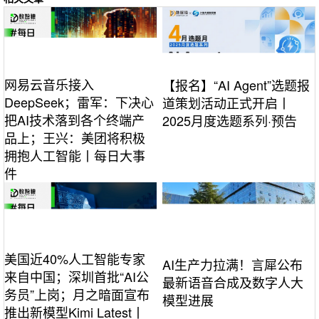
网易云音乐接入
【报名】“AI Agent”选题报
DeepSeek；雷军：下决心
道策划活动正式开启丨
把AI技术落到各个终端产
2025月度选题系列·预告
品上；王兴：美团将积极
拥抱人工智能丨每日大事
件
美国近40%人工智能专家
AI生产力拉满！言犀公布
来自中国；深圳首批“AI公
最新语音合成及数字人大
务员”上岗；月之暗面宣布
模型进展
推出新模型Kimi Latest丨