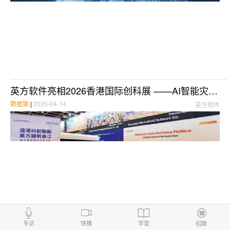
英方软件亮相2026香港国际创科展 ——AI智能灾备与跨境数据流动引领港澳数字韧性
数据猿
|
2026-04-14
英方软件
专访
快播
学堂
招聘
世界备份日｜英方i2Backup V9，用中国创新守护企业数据安全