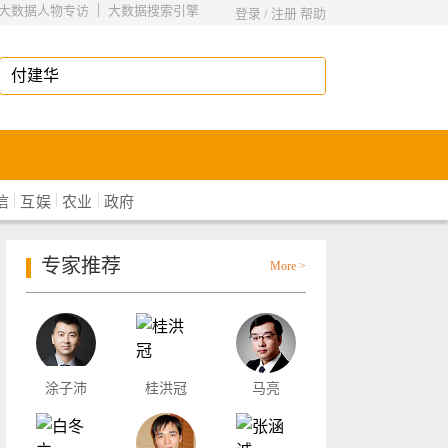
|
大数据人物专访
大数据搜索引擎
登录
/
注册
帮助
|
|
|
信
互娱
农业
政府
专家推荐
More >
涂子沛
桂洪冠
马亮