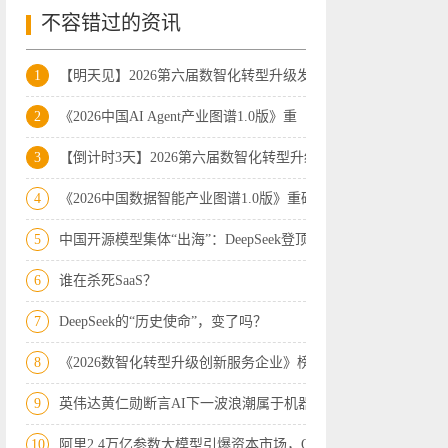
不容错过的资讯
1
【明天见】2026第六届数智化转型升级发展
2
《2026中国AI Agent产业图谱1.0版》重
3
【倒计时3天】2026第六届数智化转型升级
4
《2026中国数据智能产业图谱1.0版》重磅
5
中国开源模型集体“出海”：DeepSeek登顶
6
谁在杀死SaaS？
7
DeepSeek的“历史使命”，变了吗？
8
《2026数智化转型升级创新服务企业》榜
9
英伟达黄仁勋断言AI下一波浪潮属于机器人
10
阿里2.4万亿参数大模型引爆资本市场，Op