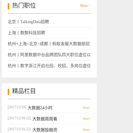
热门职位
More >
北京丨TalkingData招聘
上海丨数数科技招聘
杭州+上海+北京+成都丨蚂蚁金服大数据部招
聘
杭州丨阿里数据中台品牌团队四大职位虚位以
待
杭州丨数字浙江开启社招、校招，多岗位虚位
以待
精品栏目
[2017/12/19]
大数据24小时
More>
[2017/12/18-22]
大数据周周看
More>
[2017/12/18-22]
大数据投融资
More>