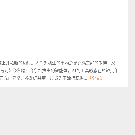
的疆域上开拓新的边界。人们对初生的事物总是充满美好的期待，又
ilot，再到如今各路厂商争相推出的智能体，AI的工具形态在短短几年
亢奋异常，养龙虾甚至一度成为了流行现象...
《全文》