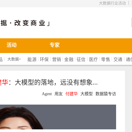
|
大数据行业活动
活动
专家
|
|
|
|
|
|
|
|
|
大数据+
品
能源
环保
营销
金融
征信
医疗
零售
交通
通
建华
：大模型的落地，远没有想象...
Agent
用友
付
建华
大模型
数据猿专访