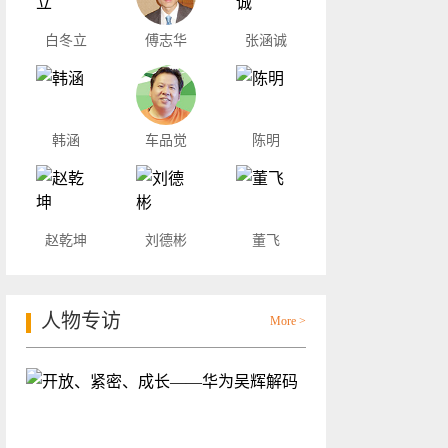
白冬立
傅志华
张涵诚
韩涵
车品觉
陈明
赵乾坤
刘德彬
董飞
人物专访
More >