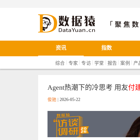
数据猿
资讯
指数
|
|
|
|
|
|
综合
专家
专访
学堂
报告
案例
产
Agent热潮下的冷思考 用友
付
俊驰
|
2026-05-22