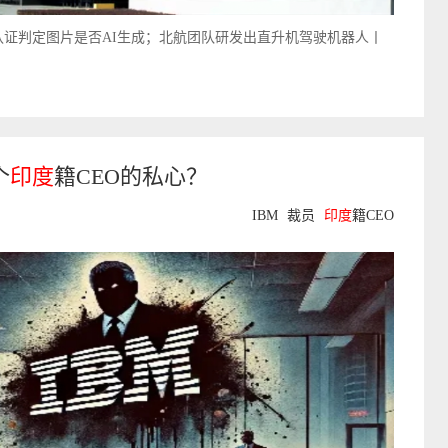
A认证判定图片是否AI生成；北航团队研发出直升机驾驶机器人丨
个
印度
籍CEO的私心？
IBM
裁员
印度
籍CEO