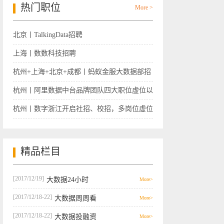
热门职位
More >
北京丨TalkingData招聘
上海丨数数科技招聘
杭州+上海+北京+成都丨蚂蚁金服大数据部招
聘
杭州丨阿里数据中台品牌团队四大职位虚位以
待
杭州丨数字浙江开启社招、校招，多岗位虚位
以待
精品栏目
[2017/12/19]
大数据24小时
More>
[2017/12/18-22]
大数据周周看
More>
[2017/12/18-22]
大数据投融资
More>