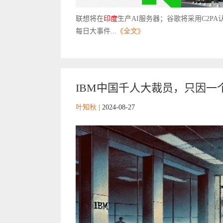
联想将在
印度
生产AI服务器；谷歌将采用C2P
每日大事件...
《全文》
IBM中国千人大裁员，只因一
叶知秋
|
2024-08-27