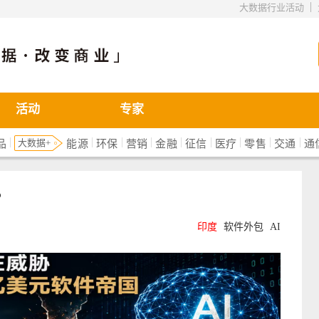
|
大数据行业活动
活动
专家
|
|
|
|
|
|
|
|
|
大数据+
品
能源
环保
营销
金融
征信
医疗
零售
交通
通
？
印度
软件外包
AI