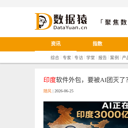
数据猿
资讯
指数
|
|
|
|
|
|
综合
专家
专访
学堂
报告
案例
产
印度
软件外包，要被AI团灭了
随风
|
2026-06-25