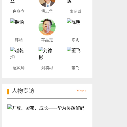
白冬立
傅志华
张涵诚
韩涵
车品觉
陈明
赵乾坤
刘德彬
董飞
人物专访
More >