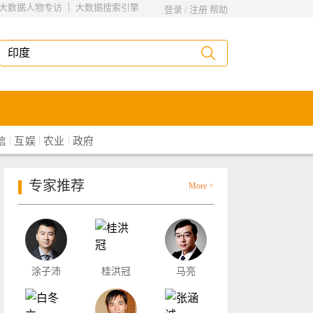
|
大数据人物专访
大数据搜索引擎
登录
/
注册
帮助
|
|
|
信
互娱
农业
政府
专家推荐
More >
涂子沛
桂洪冠
马亮