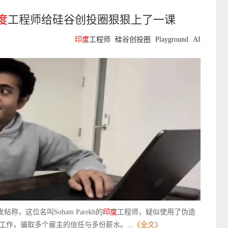
度
工程师给硅谷创投圈狠狠上了一课
印度
工程师
硅谷创投圈
Playground
AI
i在X发帖称，这位名叫Soham Parekh的
印度
工程师，疑似使用了伪造
工作，骗取多个雇主的信任与多份薪水。...
《全文》