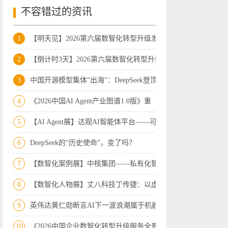
不容错过的资讯
1
【明天见】2026第六届数智化转型升级发展
2
【倒计时3天】2026第六届数智化转型升级
3
中国开源模型集体“出海”：DeepSeek登顶
4
《2026中国AI Agent产业图谱1.0版》重
5
【AI Agent展】达观AI智能体平台——可
6
DeepSeek的“历史使命”，变了吗？
7
【数智化案例展】中核集团——私有化智能
8
【数智化人物展】丈八科技丁传捷：以虚实
9
英伟达黄仁勋断言AI下一波浪潮属于机器人
10
《2026中国企业数智化转型升级服务全景图