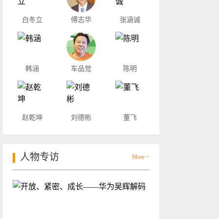
白冬立
傅志华
张涵诚
韩涵
车品觉
陈明
赵乾坤
刘德彬
董飞
人物专访
More >