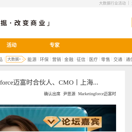
|
大数据行业活动
活动
专家
|
|
|
|
|
|
|
|
|
大数据+
品
能源
环保
营销
金融
征信
医疗
零售
交通
通
gforce迈富时合伙人、CMO丨上海...
确认出席
尹思源
Marketingforce迈富时