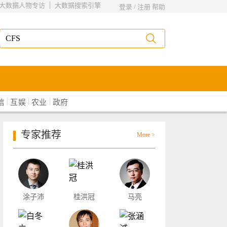
|
大数据人物专访
大数据搜索引擎
登录
/
注册
帮助
|
|
|
信
互娱
农业
政府
专家推荐
More >
涂子沛
桂洪冠
马亮