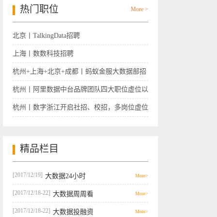
热门职位
More >
北京丨TalkingData招聘
上海丨数数科技招聘
杭州+上海+北京+成都丨蚂蚁金服大数据部招
聘
杭州丨阿里数据中台品牌团队四大职位虚位以
待
杭州丨数字浙江开启社招、校招，多岗位虚位
以待
精品栏目
[2017/12/19]
大数据24小时
More>
[2017/12/18-22]
大数据周周看
More>
[2017/12/18-22]
大数据投融资
More>