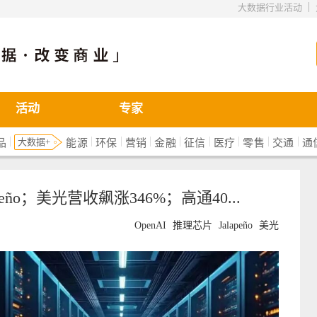
|
大数据行业活动
活动
专家
|
|
|
|
|
|
|
|
|
大数据+
品
能源
环保
营销
金融
征信
医疗
零售
交通
通
eño；美光营收飙涨346%；高通40...
OpenAI
推理芯片
Jalapeño
美光