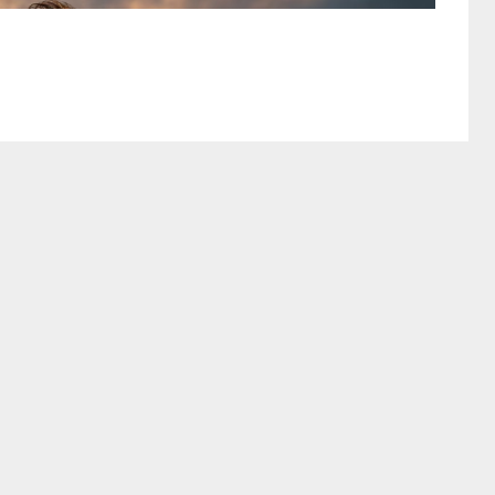
们正在制造一场流动性虹吸。你FOMO了吗？...
《全文》
年最大的误判