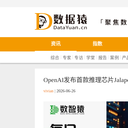
数据猿
资讯
指数
|
|
|
|
|
|
综合
专家
专访
学堂
报告
案例
产
OpenAI发布首款推理芯片Jalap
vivian
|
2026-06-26