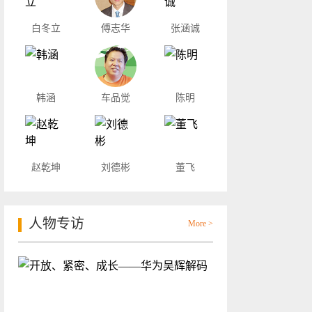
白冬立
傅志华
张涵诚
韩涵
车品觉
陈明
赵乾坤
刘德彬
董飞
人物专访
More >