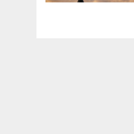
还有OpenAI和Anthropic排队IPO，AI巨头
“AI将杀死SaaS”，可能是今