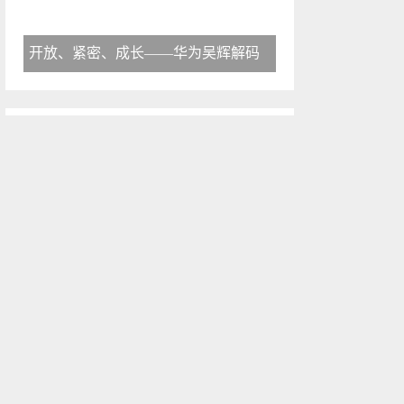
开放、紧密、成长——华为吴辉解码
活动推荐
More >
【确认出席】马世韬 北电数
2024-07-18
【确认出席】仲光庆 枫清科
2024-07-18
【确认出席】孟庆欢 镜舟科
2024-07-18
【确认出席】陈敏仪 联想集
2024-07-18
CFS第十二届财经峰会定于7月
2023-02-22
蝉大师发布抖音2022电商年度
2023-02-21