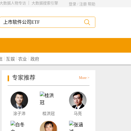
|
大数据人物专访
大数据搜索引擎
登录
/
注册
帮助
|
|
|
信
互娱
农业
政府
专家推荐
More >
涂子沛
桂洪冠
马亮