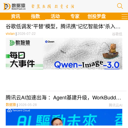
资讯
指数
活动
专家
创投罗盘
谷歌低调发“平替”模型，腾讯携“记忆智能体”杀入，英伟达市值跌破4万亿后的供应链暗战 | 每日大事件
vivian
|
2026-07-22
谷歌低
腾讯云AI加速出海 ：Agent基建升级，WorkBuddy、Miora全球上线
数据猿
|
2026-05-28
腾讯云AI