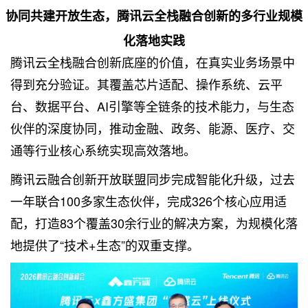
协同共建开放生态，腾讯云全栈融合创新的多行业规模
化落地实践
腾讯云全栈融合创新底座的价值，在真实业务场景中
得到充分验证。其覆盖芯片适配、操作系统、云平
台、数据平台、AI引擎等全链条的技术能力，与生态
伙伴的深度协同，推动金融、政务、能源、医疗、交
通等行业核心系统实现高效落地。
腾讯云融合创新开放联盟同步完成智能化升级，过去
一年联合100多家生态伙伴，完成326个核心应用适
配，打造83个覆盖30余行业的解决方案，为规模化落
地提供了“技术+生态”的双重支撑。