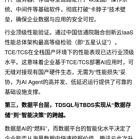
统、中间件等基础软件，彻底打破“卡脖子”技术壁
垒，确保企业数据与应用的安全可控。
行业顶级性能验证。通过中国信通院融合创新云IaaS
性能总体架构最高等级检验（即“五星认证”），
TCE/TCS在全栈国产环境下的性能表现已达行业顶级
水平。这意味着企业基于TCE/TCS部署AI应用时，可
无缝对接现有国产硬件生态，无需为“性能损失”妥
协，为AI Agent的高并发、低延迟运行提供了可靠的
基础设施支撑。
第三，数据平台层，TDSQL与TBDS实现从“数据存
储”到“智能决策”的跨越。
数据是AI的“燃料”，而数据平台的智能化水平决定了
企业能否从海量数据中快速挖掘价值。腾讯云此次升