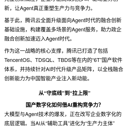
新，让Agent真正重塑生产力与竞争力。
基于此，腾讯云全面升级面向Agent时代的融合创新
基础设施，构建覆盖多场景的Agent服务，助力政企
融合创新加速迈入Agent时代。
作为这一战略的核心支撑，腾讯已打造了包括
TencentOS、TDSQL、TBDS等在内的“6T”国产软件
体系，并持续针对AI时代升级产品矩阵，以全栈融合
创新能力为中国智能产业注入新动能。
从“守底线”到“拉上限”
国产数字化如何借AI重构竞争力？
大模型与Agent技术的爆发，正在改写企业数字化的
底层逻辑。当AI从“辅助工具”进化为“生产力主体”