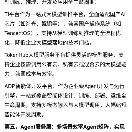
型训练、推理、开发及应用全生命周期：
TI平台作为一站式大模型训推平台，全面适配国产AI
芯片（如海光、鲲鹏等），兼容国产操作系统（如
TencentOS），支持从模型训练到推理的全流程优
化，降低企业大模型落地的技术门槛。
TokenHub大模型服务平台提供灵活的模型服务，支
持企业按需调用公有云、私有云或混合云的大模型能
力，兼顾成本与效率。
ADP智能体开发平台：作为企业级Agent开发与运行
引擎，一站式覆盖智能体设计、训练、部署、运维全
生命周期，支持多模态输入与大模型调用，大幅缩短
智能体开发周期。
第五，Agent服务层：多场景效率Agent矩阵，实现