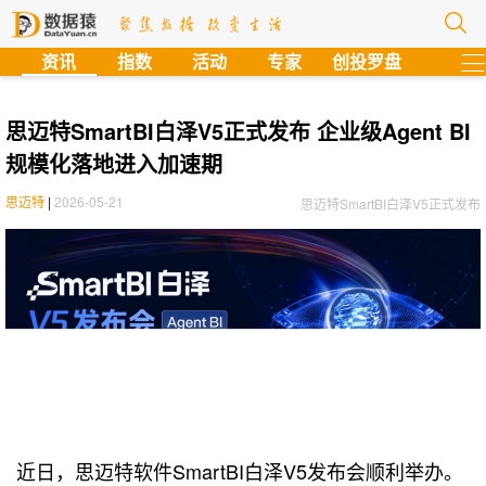
?
资讯
指数
活动
专家
创投罗盘
思迈特SmartBI白泽V5正式发布 企业级Agent BI
规模化落地进入加速期
思迈特
|
2026-05-21
思迈特SmartBI白泽V5正式发布
近日，思迈特软件SmartBI白泽V5发布会顺利举办。