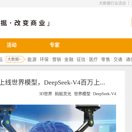
|
大数据行业活动
活动
专家
|
|
|
|
|
|
|
|
|
大数据+
品
能源
环保
营销
金融
征信
医疗
零售
交通
通
界模型，DeepSeek-V4百万上...
3D世界
蚂蚁灵光
世界模型
DeepSeek-V4