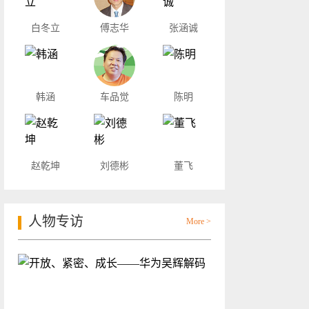
白冬立
傅志华
张涵诚
韩涵
车品觉
陈明
赵乾坤
刘德彬
董飞
人物专访
More >