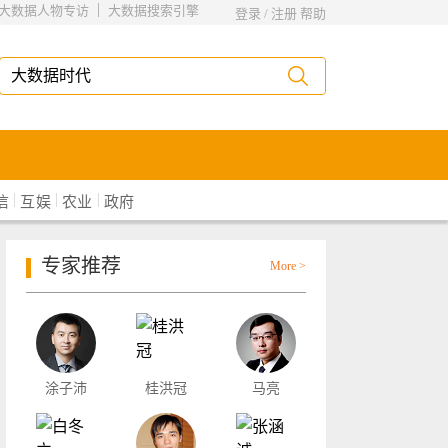
|
大数据人物专访
大数据搜索引擎
登录
/
注册
帮助
|
|
|
信
互娱
农业
政府
专家推荐
More >
涂子沛
桂洪冠
马亮