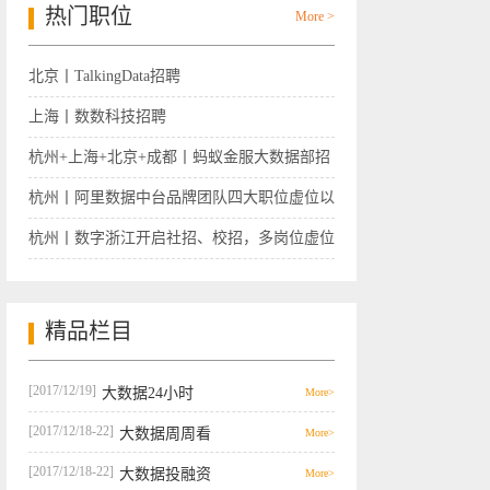
热门职位
More >
北京丨TalkingData招聘
上海丨数数科技招聘
杭州+上海+北京+成都丨蚂蚁金服大数据部招
聘
杭州丨阿里数据中台品牌团队四大职位虚位以
待
杭州丨数字浙江开启社招、校招，多岗位虚位
以待
精品栏目
[2017/12/19]
大数据24小时
More>
[2017/12/18-22]
大数据周周看
More>
[2017/12/18-22]
大数据投融资
More>