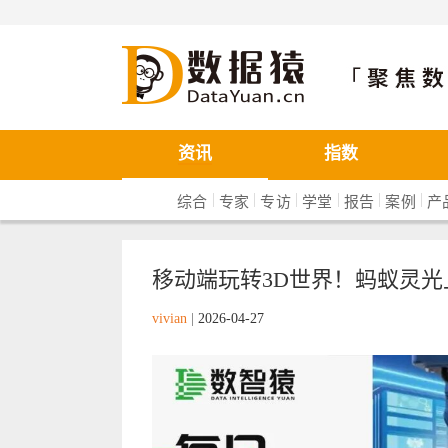
数据猿
资讯
指数
|
|
|
|
|
|
综合
专家
专访
学堂
报告
案例
产
移动端玩转3D世界！蚂蚁灵光上线世
vivian
|
2026-04-27