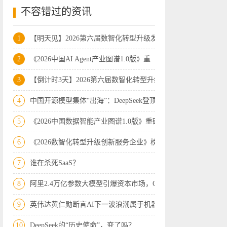
不容错过的资讯
1
【明天见】2026第六届数智化转型升级发展
2
《2026中国AI Agent产业图谱1.0版》重
3
【倒计时3天】2026第六届数智化转型升级
4
中国开源模型集体“出海”：DeepSeek登顶
5
《2026中国数据智能产业图谱1.0版》重磅
6
《2026数智化转型升级创新服务企业》榜
7
谁在杀死SaaS？
8
阿里2.4万亿参数大模型引爆资本市场，Op
9
英伟达黄仁勋断言AI下一波浪潮属于机器人
10
DeepSeek的“历史使命”，变了吗？