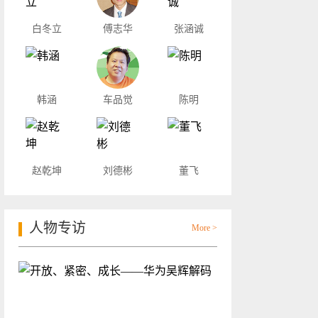
白冬立
傅志华
张涵诚
韩涵
车品觉
陈明
赵乾坤
刘德彬
董飞
人物专访
More >