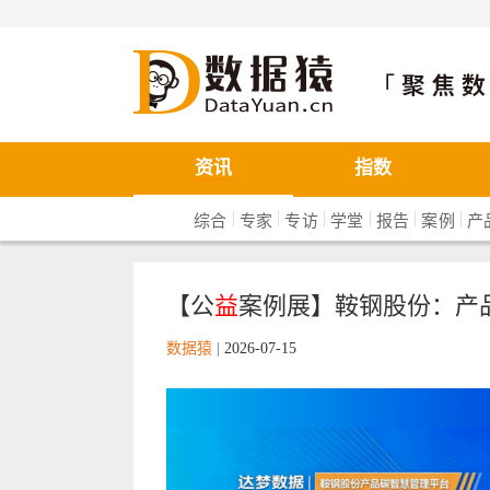
数据猿
资讯
指数
|
|
|
|
|
|
综合
专家
专访
学堂
报告
案例
产
【公
益
案例展】鞍钢股份：产品
数据猿
|
2026-07-15