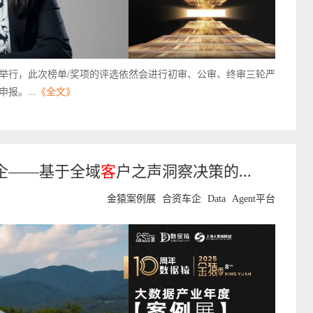
海举行，此次榜单/奖项的评选依然会进行初审、公审、终审三轮严
报。...
《全文》
企——基于全域
客
户之声洞察决策的...
金猿案例展
合资车企
Data
Agent平台