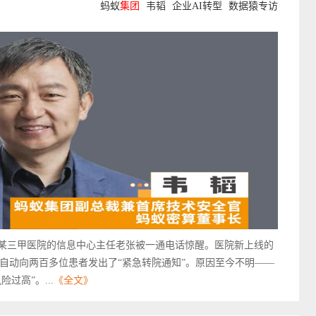
蚂蚁
集团
韦韬
企业AI转型
数据猿专访
，某三甲医院的信息中心主任老张被一通电话惊醒。医院新上线的
自动向两百多位患者发出了“紧急转院通知”。原因至今不明——
过高”。...
《全文》