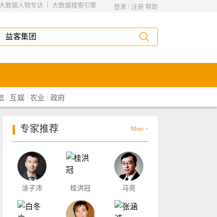
|
大数据人物专访
大数据搜索引擎
登录
/
注册
帮助
|
|
|
信
互娱
农业
政府
专家推荐
More >
涂子沛
桂洪冠
马亮