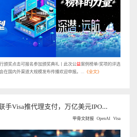
京举行颁奖点击可报名参加颁奖典礼丨此次公
益
案例榜单/奖项的评选
在国内外渠道大规模发布传播欢迎申报。...
《全文》
手Visa推代理支付，万亿美元IPO...
甲骨文财报
OpenAI
Visa