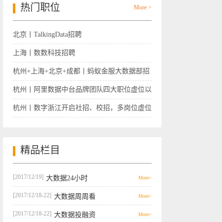
热门职位
More >
北京丨TalkingData招聘
上海丨数数科技招聘
杭州+上海+北京+成都丨蚂蚁金服大数据部招
聘
杭州丨阿里数据中台品牌团队四大职位虚位以
待
杭州丨数字浙江开启社招、校招，多岗位虚位
以待
精品栏目
[2017/12/19]
大数据24小时
More>
[2017/12/18-22]
大数据周周看
More>
[2017/12/18-22]
大数据投融资
More>