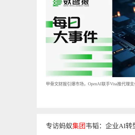
甲骨文财报引爆市场，OpenAI联手Visa推代理
专访蚂蚁
集团
韦韬：企业AI转