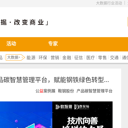
|
大数据行业活动
活动
专家
|
|
|
|
|
|
|
|
|
大数据+
品
能源
环保
营销
金融
征信
医疗
零售
交通
通
碳智慧管理平台，赋能钢铁绿色转型...
公
益
案例展
鞍钢股份
产品碳智慧管理平台