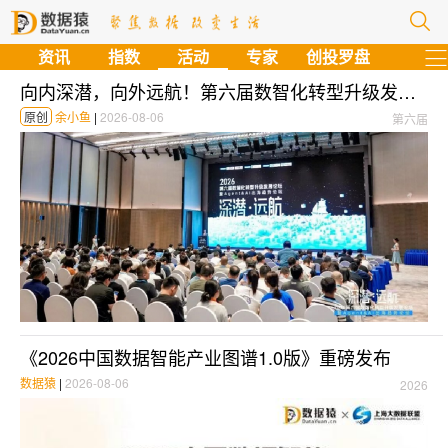
资讯
指数
活动
专家
创投罗盘
向内深潜，向外远航！第六届数智化转型升级发展论坛圆满收官
原创
余小鱼
|
2026-08-06
第六届
《2026中国数据智能产业图谱1.0版》重磅发布
数据猿
|
2026-08-06
2026