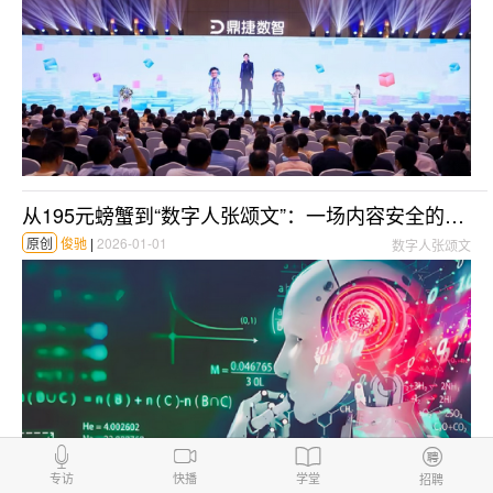
从195元螃蟹到“数字人张颂文”：一场内容安全的AI暗战， 正在激烈上演
原创
俊驰
|
2026-01-01
数字人张颂文
专访
快播
学堂
招聘