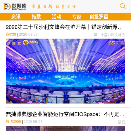
资讯
指数
活动
专家
创投罗盘
2026第二十届沙利文峰会在沪开幕｜锚定创新爆发期，共塑转型增长新未来
数据猿
|
2026-08-07
第二十届沙利文峰会
鼎捷雅典娜企业智能运行空间EIOSpace：不再是人操作工具，而是人定义目标坐收成果
放飞2000
|
2026-06-04
鼎捷