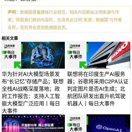
声明：
数据猿尊重媒体行业规范，相关内容都会注明来源与作
者；转载我们原创内容时，也请务必注明“来源：数据猿”与作者
名称，否则将会受到数据猿追责。
相关文章
华为针对AI大模型场景发
联想将在印度生产AI服务
布“长记忆”存储产品；联想
器；谷歌将采用C2PA认证
全栈AI战略深度落地；政
判定图片是否AI生成；北
府工作报告：支持人工智
航团队研发出直升机驾驶
能大模型广泛应用丨每日
机器人丨每日大事件
大事件