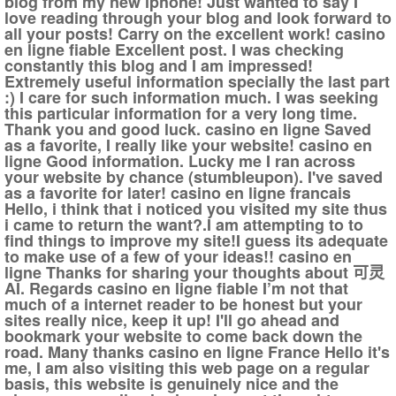
blog from my new iphone! Just wanted to say I
love reading through your blog and look forward to
all your posts! Carry on the excellent work! casino
en ligne fiable Excellent post. I was checking
constantly this blog and I am impressed!
Extremely useful information specially the last part
:) I care for such information much. I was seeking
this particular information for a very long time.
Thank you and good luck. casino en ligne Saved
as a favorite, I really like your website! casino en
ligne Good information. Lucky me I ran across
your website by chance (stumbleupon). I've saved
as a favorite for later! casino en ligne francais
Hello, i think that i noticed you visited my site thus
i came to return the want?.I am attempting to to
find things to improve my site!I guess its adequate
to make use of a few of your ideas!! casino en
ligne Thanks for sharing your thoughts about 可灵
AI. Regards casino en ligne fiable I’m not that
much of a internet reader to be honest but your
sites really nice, keep it up! I'll go ahead and
bookmark your website to come back down the
road. Many thanks casino en ligne France Hello it's
me, I am also visiting this web page on a regular
basis, this website is genuinely nice and the