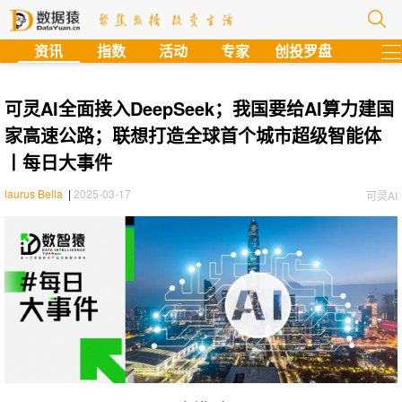
?
资讯
指数
活动
专家
创投罗盘
可灵AI全面接入DeepSeek；我国要给AI算力建国
家高速公路；联想打造全球首个城市超级智能体
丨每日大事件
laurus Bella
|
2025-03-17
可灵AI