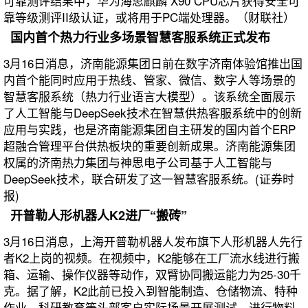
可靠测评结果中，华为海思麒麟 X90 CPU芯片获得安全可
靠等级测评II级认证，或将用于PC端处理器。（财联社）
国内首个热力行业多场景智慧客服系统正式发布
3月16日消息，济南能源集团日前在数字济南体验馆推出国
内首个能同时应用于热线、管家、微信、数字人等场景的
智慧客服系统（热力行业语言大模型）。该系统全面展示
了人工智能与DeepSeek技术在智慧供热客服系统中的创新
应用与实践，也是济南能源集团自主研发的国内首个ERP
超融合管理平台供热板块的重要创新成果。济南能源集团
权属的济南热力集团与神思电子公司基于人工智能与
DeepSeek技术，联合研发了这一智慧客服系统。(证券时
报)
开普勒人形机器人K2进厂“搬砖”
3月16日消息，上海开普勒机器人发布旗下人形机器人先行
者K2上岗的视频。在视频中，K2能够在工厂流水线进行搬
箱、运输、操作仪器等动作，双臂协同搬运能力为25-30千
克。据了解，K2此前已投入到智能制造、仓储物流、特种
作业、科研教育等头部客户实际场景开展测试，进行物料