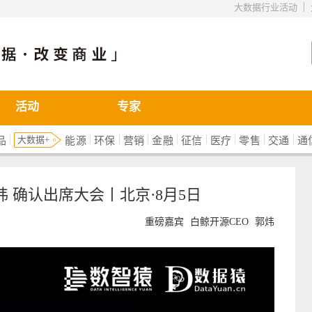
|
大数据行业活动
活动
专家
|
|
|
|
|
|
|
|
|
大数据+
品
能源
环保
营销
金融
征信
医疗
零售
交通
通
 确认出席大会丨北京·8月5日
重磅嘉宾
白鲸开源CEO
郭炜