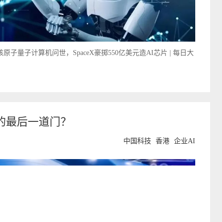
子量子计算机问世，SpaceX豪掷550亿美元造AI芯片 | 每日大
的最后一道门？
中国科技
香港
企业AI