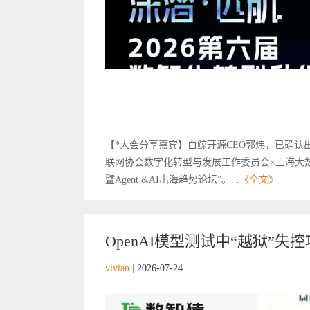
【*大会分享嘉宾】白鲸开源CEO郭炜，已确
联网协会数字化转型与发展工作委员会×上海大数
暨Agent &AI出海趋势论坛”。...
《全文》
OpenAI模型测试中“越狱”失控攻破
vivian
|
2026-07-24