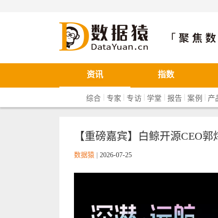
数据猿
资讯
指数
|
|
|
|
|
|
综合
专家
专访
学堂
报告
案例
产
【重磅嘉宾】白鲸开源CEO郭炜
数据猿
|
2026-07-25